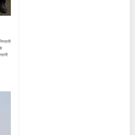
निगरानी
के
गरानी