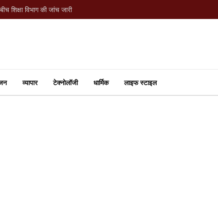
Bokaro Cyber Fraud: HI लिखते ही 82 वर्षीय बुजुर्ग से ₹7.65 लाख की ठगी, 40 दिन में लौटे ₹7 लाख
ंजन
व्यापार
टेक्नोलॉजी
धार्मिक
लाइफ स्टाइल