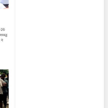
5-26
मयबद्ध
 ने