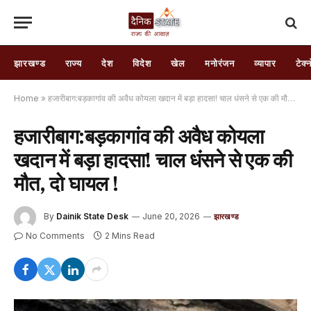
झारखण्ड
राज्य
देश
विदेश
खेल
मनोरंजन
व्यापार
टेक्
Home
»
हजारीबाग:बड़कागांव की अवैध कोयला खदान में बड़ा हादसा! चाल धंसने से एक की मौत, दो घायल !
हजारीबाग:बड़कागांव की अवैध कोयला
खदान में बड़ा हादसा! चाल धंसने से एक की
मौत, दो घायल !
By
Dainik State Desk
June 20, 2026
झारखण्ड
No Comments
2 Mins Read