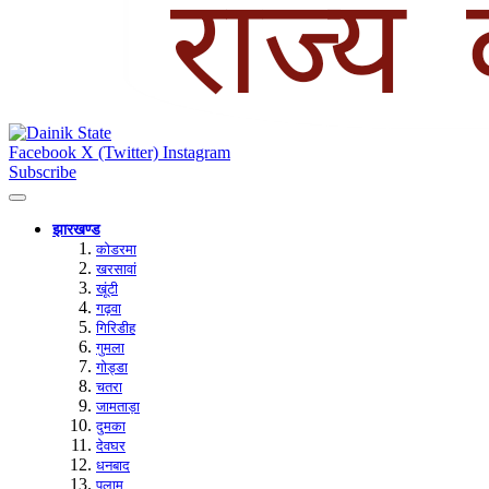
Facebook
X (Twitter)
Instagram
Subscribe
झारखण्ड
कोडरमा
खरसावां
खूंटी
गढ़वा
गिरिडीह
गुमला
गोड्डा
चतरा
जामताड़ा
दुमका
देवघर
धनबाद
पलामू