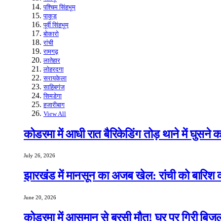
पश्चिम सिंहभूम
पाकुड़
पूर्वी सिंहभूम
बोकारो
रांची
रामगढ़
लातेहार
लोहरदगा
सरायकेला
साहिबगंज
सिमडेगा
हजारीबाग
View All
कोडरमा में आधी रात बैरिकेडिंग तोड़ थाने में घुसने
July 26, 2026
झारखंड में मानसून का अजब खेल: रांची को बारिश क
June 20, 2026
कोडरमा में आसमान से बरसी मौत! घर पर गिरी बिजली,