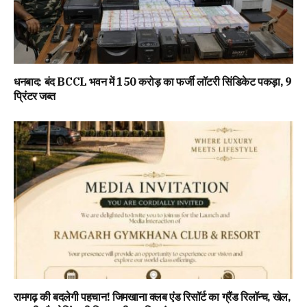
धनबाद: बंद BCCL भवन में 150 करोड़ का फर्जी लॉटरी सिंडिकेट पकड़ा, 9
प्रिंटर जब्त
रामगढ़ की बदलेगी पहचान! जिमखाना क्लब एंड रिसॉर्ट का ग्रैंड रिलॉन्च, खेल,