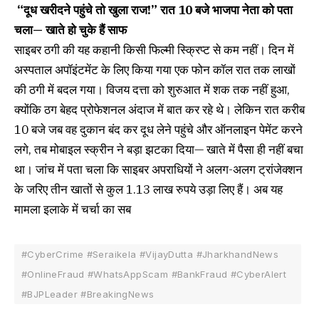
“दूध खरीदने पहुंचे तो खुला राज!” रात 10 बजे भाजपा नेता को पता
चला— खाते हो चुके हैं साफ
साइबर ठगी की यह कहानी किसी फिल्मी स्क्रिप्ट से कम नहीं। दिन में
अस्पताल अपॉइंटमेंट के लिए किया गया एक फोन कॉल रात तक लाखों
की ठगी में बदल गया। विजय दत्ता को शुरुआत में शक तक नहीं हुआ,
क्योंकि ठग बेहद प्रोफेशनल अंदाज में बात कर रहे थे। लेकिन रात करीब
10 बजे जब वह दुकान बंद कर दूध लेने पहुंचे और ऑनलाइन पेमेंट करने
लगे, तब मोबाइल स्क्रीन ने बड़ा झटका दिया— खाते में पैसा ही नहीं बचा
था। जांच में पता चला कि साइबर अपराधियों ने अलग-अलग ट्रांजेक्शन
के जरिए तीन खातों से कुल 1.13 लाख रुपये उड़ा लिए हैं। अब यह
मामला इलाके में चर्चा का सब
#CyberCrime #Seraikela #VijayDutta #JharkhandNews
#OnlineFraud #WhatsAppScam #BankFraud #CyberAlert
#BJPLeader #BreakingNews