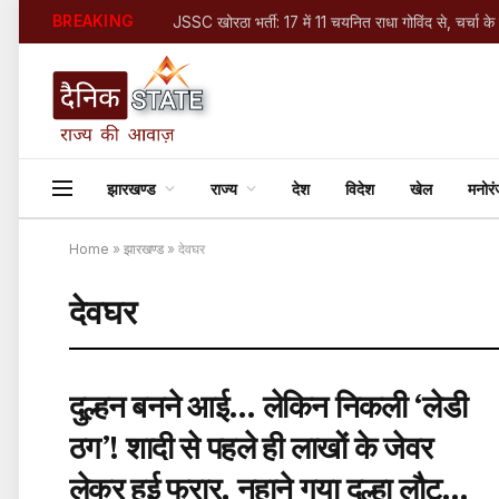
BREAKING
JSSC खोरठा भर्ती: 17 में 11 चयनित राधा गोविंद से, चर्चा के
झारखण्ड
राज्य
देश
विदेश
खेल
मनोर
Home
»
झारखण्ड
»
देवघर
देवघर
दुल्हन बनने आई… लेकिन निकली ‘लेडी
ठग’! शादी से पहले ही लाखों के जेवर
लेकर हुई फरार, नहाने गया दूल्हा लौटकर