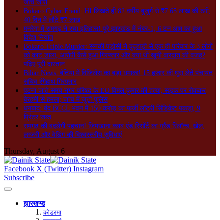
जांच जारी
Bokaro Cyber Fraud: HI लिखते ही 82 वर्षीय बुजुर्ग से ₹7.65 लाख की ठगी,
40 दिन में लौटे ₹7 लाख
मनरेगा में रामगढ़ ने रचा इतिहास! पूरे झारखंड में नंबर-1, 6 टन आम का हुआ
विदेश निर्यात
Bokaro Triple Murder: सनकी पड़ोसी ने कुल्हाड़ी से एक ही परिवार के 3 लोगों
को काट डाला, आरोपी कैसे हुआ गिरफ्तार और क्या थी खूनी वारदात की वजह?
पढ़िए पूरी दास्तान
Bihar News: बेतिया में विजिलेंस का बड़ा धमाका! 15 हजार की घूस लेते पंचायत
सचिव रंगेहाथ गिरफ्तार
पटना जाते समय नगर परिषद के EO विमल कुमार की हत्या, सड़क पर रोककर
बेरहमी से हमला; जांच में जुटी पुलिस
धनबाद: बंद BCCL भवन में 150 करोड़ का फर्जी लॉटरी सिंडिकेट पकड़ा, 9
प्रिंटर जब्त
रामगढ़ की बदलेगी पहचान! जिमखाना क्लब एंड रिसॉर्ट का ग्रैंड रिलॉन्च, खेल,
लग्जरी और वेडिंग की विश्वस्तरीय सुविधाएं
Thursday, August 6
Facebook
X (Twitter)
Instagram
Subscribe
झारखण्ड
कोडरमा