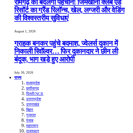
रामगढ़ की बदलेगी पहचान! जिमखाना क्लब एंड
रिसॉर्ट का ग्रैंड रिलॉन्च, खेल, लग्जरी और वेडिंग
की विश्वस्तरीय सुविधाएं
August 1, 2026
ग्राहक बनकर पहुंचे बदमाश, ज्वेलर्स दुकान में
निकाली रिवॉल्वर… फिर दुकानदार ने छीन ली
बंदूक, भाग खड़े हुए आरोपी
July 30, 2026
राज्य
मध्यप्रदेश
छत्तीसगढ़
दिल्ली/NCR
उत्तरप्रदेश
उत्तराखंड
बिहार
गुजरात
पंजाब
महाराष्ट्र
राजस्थान