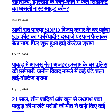
साम्राज्य! झारखंड के कोने-कोने में फैले सिंडीकेट
का असली मास्टरमाइंड कौन?
May 16, 2026
आधी रात पाकुड़ SDPO विजय कुमार के घर पहुंचा
5.5 फीट का ‘फरियादी’! दरवाजे पर फन फैलाकर
बैठा नाग, फिर शुरू हुआ हाई वोल्टेज ड्रामा
July 25, 2026
पाकुड़ में आजसू नेता अजहर इस्लाम के घर पुलिस
की छापेमारी, जमीन विवाद मामले में कई घंटे चला
हाई-वोल्टेज ड्रामा
July 15, 2026
21 साल, तीन शादियां और खून से लथपथ शव!
पाकुड़ की मारुति मरांडी की मौत ने खड़े किए कई