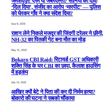
जमशेदपुर: प्रेम या जबरदस्ती? सोनिया का दावा
‘दिल दिया’, संजीद का आरोप ‘मारपीट’ — पुलिस
को घेरकर गाँव ने क्या संदेश दिया?
June 8, 2026
राशन लेने निकले मजदूर की जिंदगी ट्रेलर ने छीनी,
NH-32 का पितकी गेट बना मौत का मोड़
May 31, 2026
Bokaro CBI Raid: रिटायर्ड GST अधिकारी
शक्ति सिंह के घर CBI का छापा, कैलाश हाउसिंग
में हड़कंप
July 14, 2026
आखिर क्यों बेटे ने पिता की कर दी निर्मम हत्या?
बोकारो की घटना ने सबको चौंकाया