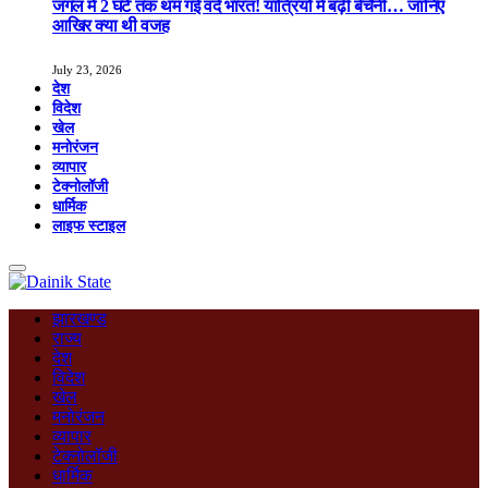
जंगल में 2 घंटे तक थम गई वंदे भारत! यात्रियों में बढ़ी बेचैनी… जानिए
आखिर क्या थी वजह
July 23, 2026
देश
विदेश
खेल
मनोरंजन
व्यापार
टेक्नोलॉजी
धार्मिक
लाइफ स्टाइल
झारखण्ड
राज्य
देश
विदेश
खेल
मनोरंजन
व्यापार
टेक्नोलॉजी
धार्मिक