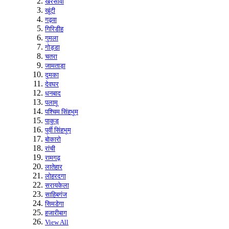
खरसावां
खूंटी
गढ़वा
गिरिडीह
गुमला
गोड्डा
चतरा
जामताड़ा
दुमका
देवघर
धनबाद
पलामू
पश्चिम सिंहभूम
पाकुड़
पूर्वी सिंहभूम
बोकारो
रांची
रामगढ़
लातेहार
लोहरदगा
सरायकेला
साहिबगंज
सिमडेगा
हजारीबाग
View All