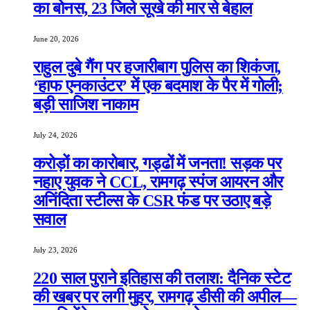
का बोनस, 23 जिले सूखे की मार से बेहाल
June 20, 2026
राहुल दुबे गैंग पर हजारीबाग पुलिस का शिकंजा,
‘हाफ एनकाउंटर’ में एक बदमाश के पैर में गोली;
बड़ी साजिश नाकाम
July 24, 2026
करोड़ों का कारोबार, गड्ढों में जनता! सड़क पर
नहाए युवक ने CCL, रामगढ़ स्पंज आयरन और
अनिंदिता स्टील्स के CSR फंड पर उठाए बड़े
सवाल
July 23, 2026
220 साल पुराने इतिहास की तलाश: दैनिक स्टेट
की खबर पर लगी मुहर, रामगढ़ डीसी की अपील—