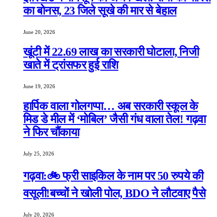
का बोनस, 23 जिले सूखे की मार से बेहाल
June 20, 2026
खूंटी में 22.69 लाख का सरकारी घोटाला, निजी
खाते में ट्रांसफर हुई राशि
June 19, 2026
हार्पिक वाला गोलगप्पा… अब सरकारी स्कूल के
मिड डे मील में ‘मोबिल’ जैसी गंध वाला तेल! गढ़वा
ने फिर चौंकाया
July 25, 2026
गढ़वा:🚲 फ्री साइकिल के नाम पर 50 रुपये की
वसूली!बच्चों ने खोली पोल, BDO ने लौटवाए पैसे
July 20, 2026