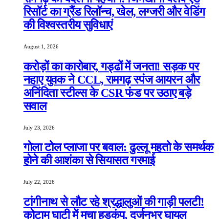
रिसॉर्ट का ग्रैंड रिलॉन्च, खेल, लग्जरी और वेडिंग
की विश्वस्तरीय सुविधाएं
August 1, 2026
करोड़ों का कारोबार, गड्ढों में जनता! सड़क पर
नहाए युवक ने CCL, रामगढ़ स्पंज आयरन और
अनिंदिता स्टील्स के CSR फंड पर उठाए बड़े
सवाल
July 23, 2026
गोला टोल प्लाजा पर बवाल: ढुल्लू महतो के समर्थक
होने की आशंका से सियासत गरमाई
July 22, 2026
टांगीनाथ से लौट रहे श्रद्धालुओं की गाड़ी पलटी!
कोटाम घाटी में मचा हड़कंप, दर्जनभर घायल