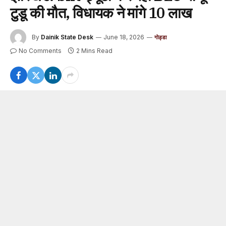
टुडू की मौत, विधायक ने मांगे 10 लाख
By
Dainik State Desk
June 18, 2026
गोड्डा
No Comments
2 Mins Read
SIR ड्यूटी के दौरान BLO की मौत, विधायक ने उठाई 10 लाख
मुआवजे की मांग
ड्यूटी के बीच बिगड़ी तबीयत, ब्रेन हेमरेज से गई जान
पोड़ैयाहाट (गोड्डा)।
विशेष गहन पुनरीक्षण (SIR) कार्य में लगी बीएलओ
सह आंगनबाड़ी सेविका संजू टुडू की ब्रेन हेमरेज से हुई मौत ने पूरे क्षेत्र
को झकझोर दिया है। बताया गया कि वह अपने कार्यक्षेत्र में मतदाता
सूची पुनरीक्षण का काम कर रही थीं। इसी दौरान एक घर में बैठकर
दस्तावेजी कार्य करते समय अचानक बेहोश होकर गिर पड़ीं। स्थानीय