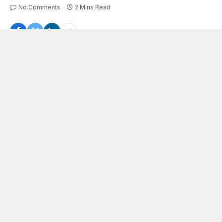
No Comments
2 Mins Read
झारखंड कोषागार घोटाला: 31 करोड़ के फर्जीवाड़े में सिपाही और पत्नियां गिरफ्तार; SIT का
खुलासा