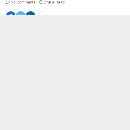
No Comments
2 Mins Read
Bokaro Tanker Fire: गवाई पुल पर पलटा एथनॉल टैंकर भीषण आग के बाद मचा हड़कंप
बोकारो में गवाई पुल पर पलटा एथनॉल टैंकर, लगी भीषण आग… बाल-