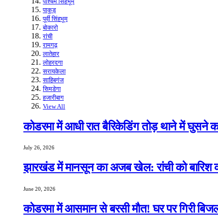
पश्चिम सिंहभूम
पाकुड़
पूर्वी सिंहभूम
बोकारो
रांची
रामगढ़
लातेहार
लोहरदगा
सरायकेला
साहिबगंज
सिमडेगा
हजारीबाग
View All
कोडरमा में आधी रात बैरिकेडिंग तोड़ थाने में घुसने
July 26, 2026
झारखंड में मानसून का अजब खेल: रांची को बारिश क
June 20, 2026
कोडरमा में आसमान से बरसी मौत! घर पर गिरी बिजली,