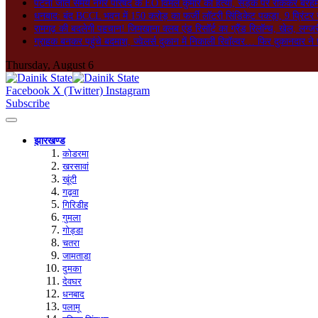
पटना जाते समय नगर परिषद के EO विमल कुमार की हत्या, सड़क पर रोककर बेरहमी स
धनबाद: बंद BCCL भवन में 150 करोड़ का फर्जी लॉटरी सिंडिकेट पकड़ा, 9 प्रिंटर 
रामगढ़ की बदलेगी पहचान! जिमखाना क्लब एंड रिसॉर्ट का ग्रैंड रिलॉन्च, खेल, लग्जर
ग्राहक बनकर पहुंचे बदमाश, ज्वेलर्स दुकान में निकाली रिवॉल्वर… फिर दुकानदार ने 
Thursday, August 6
Facebook
X (Twitter)
Instagram
Subscribe
झारखण्ड
कोडरमा
खरसावां
खूंटी
गढ़वा
गिरिडीह
गुमला
गोड्डा
चतरा
जामताड़ा
दुमका
देवघर
धनबाद
पलामू