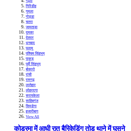
गढ़वा
गिरिडीह
गुमला
गोड्डा
चतरा
जामताड़ा
दुमका
देवघर
धनबाद
पलामू
पश्चिम सिंहभूम
पाकुड़
पूर्वी सिंहभूम
बोकारो
रांची
रामगढ़
लातेहार
लोहरदगा
सरायकेला
साहिबगंज
सिमडेगा
हजारीबाग
View All
कोडरमा में आधी रात बैरिकेडिंग तोड़ थाने में घुसने