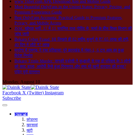
www 1xbet.com APK Download App and Mobile Guide
Most Beautiful OnlyFans in the United States: Privacy, Pricing, and
Premium Experience Guide
Best OnlyFans Accounta: Practical Guide to Premium Features,
Privacy, and Mobile Access
JSSC खोरठा भर्ती: 17 में 11 चयनित राधा गोविंद से, चर्चा के बीच शिक्षा विभाग की
जांच जारी
Bokaro Cyber Fraud: HI लिखते ही 82 वर्षीय बुजुर्ग से ₹7.65 लाख की ठगी,
40 दिन में लौटे ₹7 लाख
मनरेगा में रामगढ़ ने रचा इतिहास! पूरे झारखंड में नंबर-1, 6 टन आम का हुआ
विदेश निर्यात
Bokaro Triple Murder: सनकी पड़ोसी ने कुल्हाड़ी से एक ही परिवार के 3 लोगों
को काट डाला, आरोपी कैसे हुआ गिरफ्तार और क्या थी खूनी वारदात की वजह?
पढ़िए पूरी दास्तान
Monday, August 10
Facebook
X (Twitter)
Instagram
Subscribe
झारखण्ड
कोडरमा
खरसावां
खूंटी