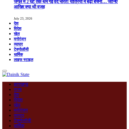
जंगल में 2 घंटे तक थम गई वंदे भारत! यात्रियों में बढ़ी बेचैनी… जानिए
आखिर क्या थी वजह
July 23, 2026
देश
विदेश
खेल
मनोरंजन
व्यापार
टेक्नोलॉजी
धार्मिक
लाइफ स्टाइल
झारखण्ड
राज्य
देश
विदेश
खेल
मनोरंजन
व्यापार
टेक्नोलॉजी
धार्मिक