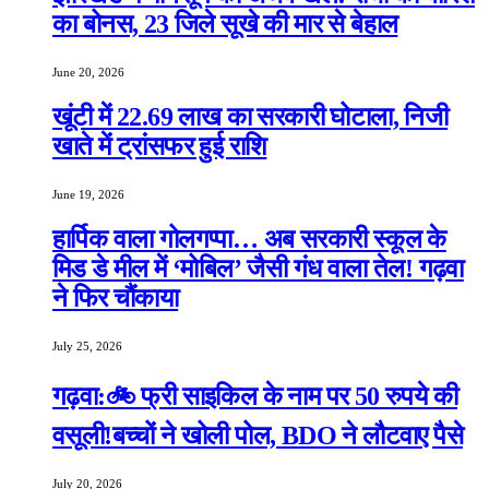
का बोनस, 23 जिले सूखे की मार से बेहाल
June 20, 2026
खूंटी में 22.69 लाख का सरकारी घोटाला, निजी
खाते में ट्रांसफर हुई राशि
June 19, 2026
हार्पिक वाला गोलगप्पा… अब सरकारी स्कूल के
मिड डे मील में ‘मोबिल’ जैसी गंध वाला तेल! गढ़वा
ने फिर चौंकाया
July 25, 2026
गढ़वा:🚲 फ्री साइकिल के नाम पर 50 रुपये की
वसूली!बच्चों ने खोली पोल, BDO ने लौटवाए पैसे
July 20, 2026