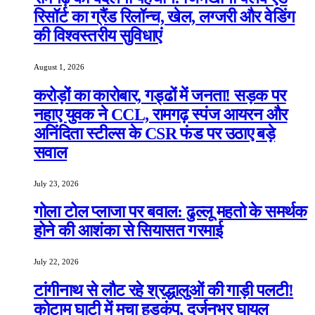
रिसॉर्ट का ग्रैंड रिलॉन्च, खेल, लग्जरी और वेडिंग
की विश्वस्तरीय सुविधाएं
August 1, 2026
करोड़ों का कारोबार, गड्ढों में जनता! सड़क पर
नहाए युवक ने CCL, रामगढ़ स्पंज आयरन और
अनिंदिता स्टील्स के CSR फंड पर उठाए बड़े
सवाल
July 23, 2026
गोला टोल प्लाजा पर बवाल: ढुल्लू महतो के समर्थक
होने की आशंका से सियासत गरमाई
July 22, 2026
टांगीनाथ से लौट रहे श्रद्धालुओं की गाड़ी पलटी!
कोटाम घाटी में मचा हड़कंप, दर्जनभर घायल