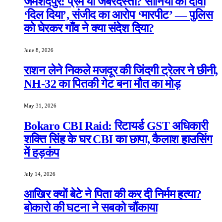
जमशेदपुर: प्रेम या जबरदस्ती? सोनिया का दावा
‘दिल दिया’, संजीद का आरोप ‘मारपीट’ — पुलिस
को घेरकर गाँव ने क्या संदेश दिया?
June 8, 2026
राशन लेने निकले मजदूर की जिंदगी ट्रेलर ने छीनी,
NH-32 का पितकी गेट बना मौत का मोड़
May 31, 2026
Bokaro CBI Raid: रिटायर्ड GST अधिकारी
शक्ति सिंह के घर CBI का छापा, कैलाश हाउसिंग
में हड़कंप
July 14, 2026
आखिर क्यों बेटे ने पिता की कर दी निर्मम हत्या?
बोकारो की घटना ने सबको चौंकाया