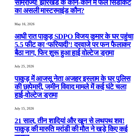
साम्राज्य! झारखंड के कोने-कोने में फैले सिंडीकेट
का असली मास्टरमाइंड कौन?
May 16, 2026
आधी रात पाकुड़ SDPO विजय कुमार के घर पहुंचा
5.5 फीट का ‘फरियादी’! दरवाजे पर फन फैलाकर
बैठा नाग, फिर शुरू हुआ हाई वोल्टेज ड्रामा
July 25, 2026
पाकुड़ में आजसू नेता अजहर इस्लाम के घर पुलिस
की छापेमारी, जमीन विवाद मामले में कई घंटे चला
हाई-वोल्टेज ड्रामा
July 15, 2026
21 साल, तीन शादियां और खून से लथपथ शव!
पाकुड़ की मारुति मरांडी की मौत ने खड़े किए कई