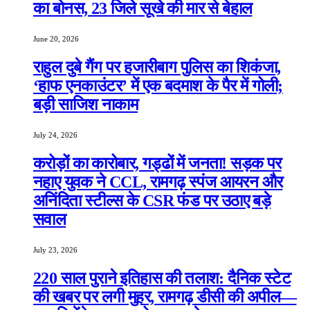
का बोनस, 23 जिले सूखे की मार से बेहाल
June 20, 2026
राहुल दुबे गैंग पर हजारीबाग पुलिस का शिकंजा,
‘हाफ एनकाउंटर’ में एक बदमाश के पैर में गोली;
बड़ी साजिश नाकाम
July 24, 2026
करोड़ों का कारोबार, गड्ढों में जनता! सड़क पर
नहाए युवक ने CCL, रामगढ़ स्पंज आयरन और
अनिंदिता स्टील्स के CSR फंड पर उठाए बड़े
सवाल
July 23, 2026
220 साल पुराने इतिहास की तलाश: दैनिक स्टेट
की खबर पर लगी मुहर, रामगढ़ डीसी की अपील—