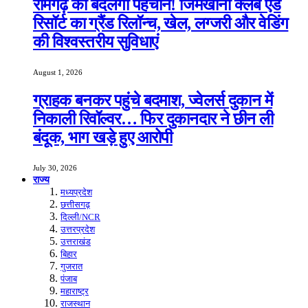
रामगढ़ की बदलेगी पहचान! जिमखाना क्लब एंड
रिसॉर्ट का ग्रैंड रिलॉन्च, खेल, लग्जरी और वेडिंग
की विश्वस्तरीय सुविधाएं
August 1, 2026
ग्राहक बनकर पहुंचे बदमाश, ज्वेलर्स दुकान में
निकाली रिवॉल्वर… फिर दुकानदार ने छीन ली
बंदूक, भाग खड़े हुए आरोपी
July 30, 2026
राज्य
मध्यप्रदेश
छत्तीसगढ़
दिल्ली/NCR
उत्तरप्रदेश
उत्तराखंड
बिहार
गुजरात
पंजाब
महाराष्ट्र
राजस्थान