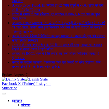
जांच जारी
Bokaro Cyber Fraud: HI लिखते ही 82 वर्षीय बुजुर्ग से ₹7.65 लाख की ठगी,
40 दिन में लौटे ₹7 लाख
मनरेगा में रामगढ़ ने रचा इतिहास! पूरे झारखंड में नंबर-1, 6 टन आम का हुआ
विदेश निर्यात
Bokaro Triple Murder: सनकी पड़ोसी ने कुल्हाड़ी से एक ही परिवार के 3 लोगों
को काट डाला, आरोपी कैसे हुआ गिरफ्तार और क्या थी खूनी वारदात की वजह?
पढ़िए पूरी दास्तान
Bihar News: बेतिया में विजिलेंस का बड़ा धमाका! 15 हजार की घूस लेते पंचायत
सचिव रंगेहाथ गिरफ्तार
पटना जाते समय नगर परिषद के EO विमल कुमार की हत्या, सड़क पर रोककर
बेरहमी से हमला; जांच में जुटी पुलिस
धनबाद: बंद BCCL भवन में 150 करोड़ का फर्जी लॉटरी सिंडिकेट पकड़ा, 9
प्रिंटर जब्त
रामगढ़ की बदलेगी पहचान! जिमखाना क्लब एंड रिसॉर्ट का ग्रैंड रिलॉन्च, खेल,
लग्जरी और वेडिंग की विश्वस्तरीय सुविधाएं
Friday, August 7
Facebook
X (Twitter)
Instagram
Subscribe
झारखण्ड
कोडरमा