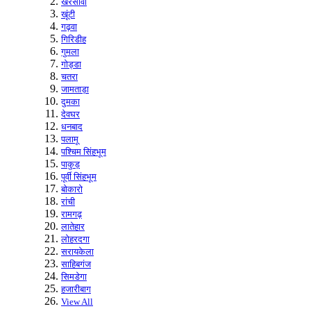
खरसावां
खूंटी
गढ़वा
गिरिडीह
गुमला
गोड्डा
चतरा
जामताड़ा
दुमका
देवघर
धनबाद
पलामू
पश्चिम सिंहभूम
पाकुड़
पूर्वी सिंहभूम
बोकारो
रांची
रामगढ़
लातेहार
लोहरदगा
सरायकेला
साहिबगंज
सिमडेगा
हजारीबाग
View All