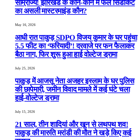
साम्राज्य! झारखंड के कोने-कोने में फैले सिंडीकेट
का असली मास्टरमाइंड कौन?
May 16, 2026
आधी रात पाकुड़ SDPO विजय कुमार के घर पहुंचा
5.5 फीट का ‘फरियादी’! दरवाजे पर फन फैलाकर
बैठा नाग, फिर शुरू हुआ हाई वोल्टेज ड्रामा
July 25, 2026
पाकुड़ में आजसू नेता अजहर इस्लाम के घर पुलिस
की छापेमारी, जमीन विवाद मामले में कई घंटे चला
हाई-वोल्टेज ड्रामा
July 15, 2026
21 साल, तीन शादियां और खून से लथपथ शव!
पाकुड़ की मारुति मरांडी की मौत ने खड़े किए कई