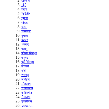
खरसावां
खूंटी
गढ़वा
गिरिडीह
गुमला
गोड्डा
चतरा
जामताड़ा
दुमका
देवघर
धनबाद
पलामू
पश्चिम सिंहभूम
पाकुड़
पूर्वी सिंहभूम
बोकारो
रांची
रामगढ़
लातेहार
लोहरदगा
सरायकेला
साहिबगंज
सिमडेगा
हजारीबाग
View All