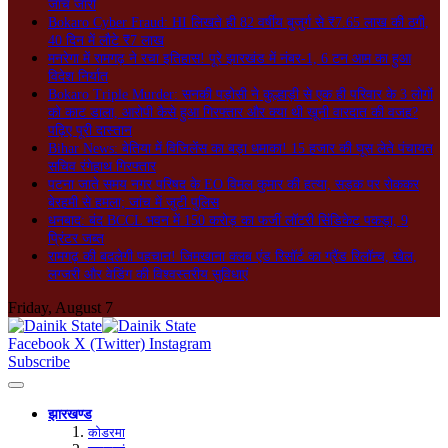
जांच जारी
Bokaro Cyber Fraud: HI लिखते ही 82 वर्षीय बुजुर्ग से ₹7.65 लाख की ठगी,
40 दिन में लौटे ₹7 लाख
मनरेगा में रामगढ़ ने रचा इतिहास! पूरे झारखंड में नंबर-1, 6 टन आम का हुआ
विदेश निर्यात
Bokaro Triple Murder: सनकी पड़ोसी ने कुल्हाड़ी से एक ही परिवार के 3 लोगों
को काट डाला, आरोपी कैसे हुआ गिरफ्तार और क्या थी खूनी वारदात की वजह?
पढ़िए पूरी दास्तान
Bihar News: बेतिया में विजिलेंस का बड़ा धमाका! 15 हजार की घूस लेते पंचायत
सचिव रंगेहाथ गिरफ्तार
पटना जाते समय नगर परिषद के EO विमल कुमार की हत्या, सड़क पर रोककर
बेरहमी से हमला; जांच में जुटी पुलिस
धनबाद: बंद BCCL भवन में 150 करोड़ का फर्जी लॉटरी सिंडिकेट पकड़ा, 9
प्रिंटर जब्त
रामगढ़ की बदलेगी पहचान! जिमखाना क्लब एंड रिसॉर्ट का ग्रैंड रिलॉन्च, खेल,
लग्जरी और वेडिंग की विश्वस्तरीय सुविधाएं
Friday, August 7
Facebook
X (Twitter)
Instagram
Subscribe
झारखण्ड
कोडरमा