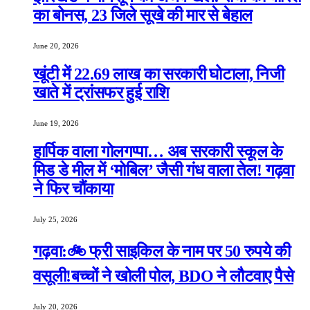
का बोनस, 23 जिले सूखे की मार से बेहाल
June 20, 2026
खूंटी में 22.69 लाख का सरकारी घोटाला, निजी
खाते में ट्रांसफर हुई राशि
June 19, 2026
हार्पिक वाला गोलगप्पा… अब सरकारी स्कूल के
मिड डे मील में ‘मोबिल’ जैसी गंध वाला तेल! गढ़वा
ने फिर चौंकाया
July 25, 2026
गढ़वा:🚲 फ्री साइकिल के नाम पर 50 रुपये की
वसूली!बच्चों ने खोली पोल, BDO ने लौटवाए पैसे
July 20, 2026