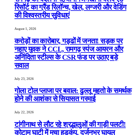
रिसॉर्ट का ग्रैंड रिलॉन्च, खेल, लग्जरी और वेडिंग
की विश्वस्तरीय सुविधाएं
August 1, 2026
करोड़ों का कारोबार, गड्ढों में जनता! सड़क पर
नहाए युवक ने CCL, रामगढ़ स्पंज आयरन और
अनिंदिता स्टील्स के CSR फंड पर उठाए बड़े
सवाल
July 23, 2026
गोला टोल प्लाजा पर बवाल: ढुल्लू महतो के समर्थक
होने की आशंका से सियासत गरमाई
July 22, 2026
टांगीनाथ से लौट रहे श्रद्धालुओं की गाड़ी पलटी!
कोटाम घाटी में मचा हड़कंप, दर्जनभर घायल