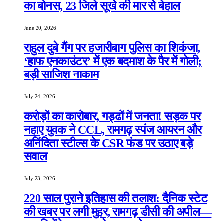
का बोनस, 23 जिले सूखे की मार से बेहाल
June 20, 2026
राहुल दुबे गैंग पर हजारीबाग पुलिस का शिकंजा,
‘हाफ एनकाउंटर’ में एक बदमाश के पैर में गोली;
बड़ी साजिश नाकाम
July 24, 2026
करोड़ों का कारोबार, गड्ढों में जनता! सड़क पर
नहाए युवक ने CCL, रामगढ़ स्पंज आयरन और
अनिंदिता स्टील्स के CSR फंड पर उठाए बड़े
सवाल
July 23, 2026
220 साल पुराने इतिहास की तलाश: दैनिक स्टेट
की खबर पर लगी मुहर, रामगढ़ डीसी की अपील—