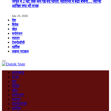
जंगल में 2 घंटे तक थम गई वंदे भारत! यात्रियों में बढ़ी बेचैनी… जानिए
आखिर क्या थी वजह
July 23, 2026
देश
विदेश
खेल
मनोरंजन
व्यापार
टेक्नोलॉजी
धार्मिक
लाइफ स्टाइल
झारखण्ड
राज्य
देश
विदेश
खेल
मनोरंजन
व्यापार
टेक्नोलॉजी
धार्मिक