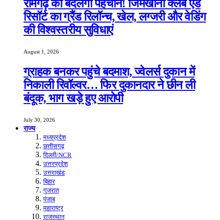
रामगढ़ की बदलेगी पहचान! जिमखाना क्लब एंड
रिसॉर्ट का ग्रैंड रिलॉन्च, खेल, लग्जरी और वेडिंग
की विश्वस्तरीय सुविधाएं
August 1, 2026
ग्राहक बनकर पहुंचे बदमाश, ज्वेलर्स दुकान में
निकाली रिवॉल्वर… फिर दुकानदार ने छीन ली
बंदूक, भाग खड़े हुए आरोपी
July 30, 2026
राज्य
मध्यप्रदेश
छत्तीसगढ़
दिल्ली/NCR
उत्तरप्रदेश
उत्तराखंड
बिहार
गुजरात
पंजाब
महाराष्ट्र
राजस्थान