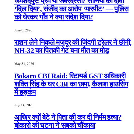
जमशेदपुर: प्रेम या जबरदस्ती? सोनिया का दावा
‘दिल दिया’, संजीद का आरोप ‘मारपीट’ — पुलिस
को घेरकर गाँव ने क्या संदेश दिया?
June 8, 2026
राशन लेने निकले मजदूर की जिंदगी ट्रेलर ने छीनी,
NH-32 का पितकी गेट बना मौत का मोड़
May 31, 2026
Bokaro CBI Raid: रिटायर्ड GST अधिकारी
शक्ति सिंह के घर CBI का छापा, कैलाश हाउसिंग
में हड़कंप
July 14, 2026
आखिर क्यों बेटे ने पिता की कर दी निर्मम हत्या?
बोकारो की घटना ने सबको चौंकाया