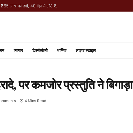
Bokaro Cyber Fraud: HI लिखते ही 82 वर्षीय बुजुर्ग से ₹7.65 लाख की ठगी, 40 दिन में लौटे ₹7 लाख
ंजन
व्यापार
टेक्नोलॉजी
धार्मिक
लाइफ स्टाइल
ादे, पर कमजोर प्रस्तुति ने बिगाड़
Comments
4 Mins Read