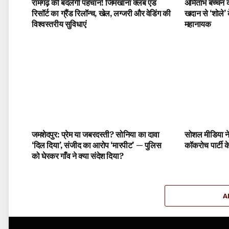
रामगढ़ की बदलेगी पहचान! जिमखाना क्लब एंड
अमिताभ बच्चन क
रिसॉर्ट का ग्रैंड रिलॉन्च, खेल, लग्जरी और वेडिंग की
खदान से ‘शोले’ 
विश्वस्तरीय सुविधाएं
महानायक
जमशेदपुर: प्रेम या जबरदस्ती? सोनिया का दावा
सोशल मीडिया नेत
‘दिल दिया’, संजीद का आरोप ‘मारपीट’ — पुलिस
कॉकरोच पार्टी क
को घेरकर गाँव ने क्या संदेश दिया?
A