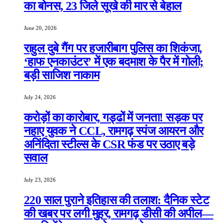
का बोनस, 23 जिले सूखे की मार से बेहाल
June 20, 2026
राहुल दुबे गैंग पर हजारीबाग पुलिस का शिकंजा,
‘हाफ एनकाउंटर’ में एक बदमाश के पैर में गोली;
बड़ी साजिश नाकाम
July 24, 2026
करोड़ों का कारोबार, गड्ढों में जनता! सड़क पर
नहाए युवक ने CCL, रामगढ़ स्पंज आयरन और
अनिंदिता स्टील्स के CSR फंड पर उठाए बड़े
सवाल
July 23, 2026
220 साल पुराने इतिहास की तलाश: दैनिक स्टेट
की खबर पर लगी मुहर, रामगढ़ डीसी की अपील—