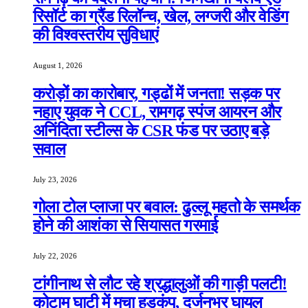
रिसॉर्ट का ग्रैंड रिलॉन्च, खेल, लग्जरी और वेडिंग
की विश्वस्तरीय सुविधाएं
August 1, 2026
करोड़ों का कारोबार, गड्ढों में जनता! सड़क पर
नहाए युवक ने CCL, रामगढ़ स्पंज आयरन और
अनिंदिता स्टील्स के CSR फंड पर उठाए बड़े
सवाल
July 23, 2026
गोला टोल प्लाजा पर बवाल: ढुल्लू महतो के समर्थक
होने की आशंका से सियासत गरमाई
July 22, 2026
टांगीनाथ से लौट रहे श्रद्धालुओं की गाड़ी पलटी!
कोटाम घाटी में मचा हड़कंप, दर्जनभर घायल