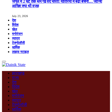
जंगल में 2 घंटे तक थम गई वंदे भारत! यात्रियों में बढ़ी बेचैनी… जानिए
आखिर क्या थी वजह
July 23, 2026
देश
विदेश
खेल
मनोरंजन
व्यापार
टेक्नोलॉजी
धार्मिक
लाइफ स्टाइल
झारखण्ड
राज्य
देश
विदेश
खेल
मनोरंजन
व्यापार
टेक्नोलॉजी
धार्मिक