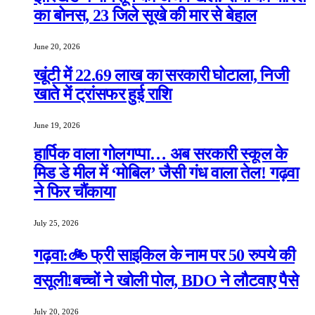
का बोनस, 23 जिले सूखे की मार से बेहाल
June 20, 2026
खूंटी में 22.69 लाख का सरकारी घोटाला, निजी
खाते में ट्रांसफर हुई राशि
June 19, 2026
हार्पिक वाला गोलगप्पा… अब सरकारी स्कूल के
मिड डे मील में ‘मोबिल’ जैसी गंध वाला तेल! गढ़वा
ने फिर चौंकाया
July 25, 2026
गढ़वा:🚲 फ्री साइकिल के नाम पर 50 रुपये की
वसूली!बच्चों ने खोली पोल, BDO ने लौटवाए पैसे
July 20, 2026