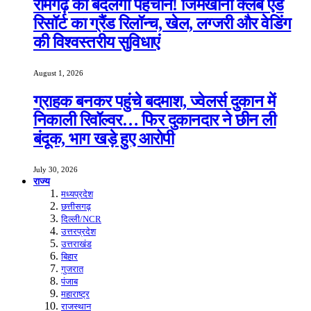
रामगढ़ की बदलेगी पहचान! जिमखाना क्लब एंड
रिसॉर्ट का ग्रैंड रिलॉन्च, खेल, लग्जरी और वेडिंग
की विश्वस्तरीय सुविधाएं
August 1, 2026
ग्राहक बनकर पहुंचे बदमाश, ज्वेलर्स दुकान में
निकाली रिवॉल्वर… फिर दुकानदार ने छीन ली
बंदूक, भाग खड़े हुए आरोपी
July 30, 2026
राज्य
मध्यप्रदेश
छत्तीसगढ़
दिल्ली/NCR
उत्तरप्रदेश
उत्तराखंड
बिहार
गुजरात
पंजाब
महाराष्ट्र
राजस्थान