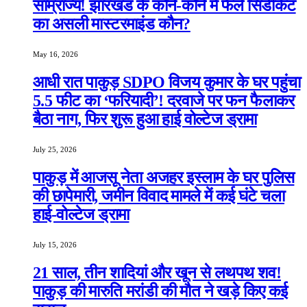
साम्राज्य! झारखंड के कोने-कोने में फैले सिंडीकेट
का असली मास्टरमाइंड कौन?
May 16, 2026
आधी रात पाकुड़ SDPO विजय कुमार के घर पहुंचा
5.5 फीट का ‘फरियादी’! दरवाजे पर फन फैलाकर
बैठा नाग, फिर शुरू हुआ हाई वोल्टेज ड्रामा
July 25, 2026
पाकुड़ में आजसू नेता अजहर इस्लाम के घर पुलिस
की छापेमारी, जमीन विवाद मामले में कई घंटे चला
हाई-वोल्टेज ड्रामा
July 15, 2026
21 साल, तीन शादियां और खून से लथपथ शव!
पाकुड़ की मारुति मरांडी की मौत ने खड़े किए कई