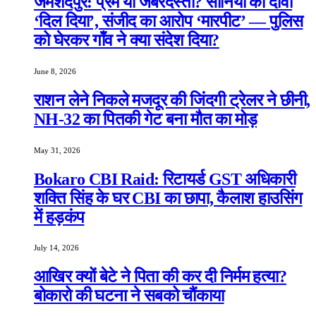
जमशेदपुर: प्रेम या जबरदस्ती? सोनिया का दावा
‘दिल दिया’, संजीद का आरोप ‘मारपीट’ — पुलिस
को घेरकर गाँव ने क्या संदेश दिया?
June 8, 2026
राशन लेने निकले मजदूर की जिंदगी ट्रेलर ने छीनी,
NH-32 का पितकी गेट बना मौत का मोड़
May 31, 2026
Bokaro CBI Raid: रिटायर्ड GST अधिकारी
शक्ति सिंह के घर CBI का छापा, कैलाश हाउसिंग
में हड़कंप
July 14, 2026
आखिर क्यों बेटे ने पिता की कर दी निर्मम हत्या?
बोकारो की घटना ने सबको चौंकाया