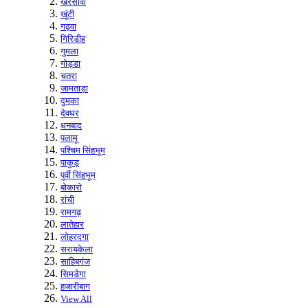
खरसावां
खूंटी
गढ़वा
गिरिडीह
गुमला
गोड्डा
चतरा
जामताड़ा
दुमका
देवघर
धनबाद
पलामू
पश्चिम सिंहभूम
पाकुड़
पूर्वी सिंहभूम
बोकारो
रांची
रामगढ़
लातेहार
लोहरदगा
सरायकेला
साहिबगंज
सिमडेगा
हजारीबाग
View All