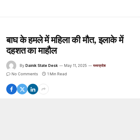
बाघ के हमले में महिला की मौत, इलाके में
दहशत का माहौल
By
Dainik State Desk
May 11, 2025
मध्यप्रदेश
No Comments
1 Min Read
सिवनी :
मध्यप्रदेश के सिवनी जिले में बाघ के हमले से आज एक वृद्ध
महिला की मौत हो गई। जानकारी के अनुसार दक्षिण सामान्य वन मंडल
के अंतर्गत वन परिक्षेत्र खवासा के ग्राम बिछुआ के जंगल में सुबह बाघ के