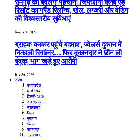
रामगढ़ की बदलेगी पहचान! जिमखाना क्लब एंड
रिसॉर्ट का ग्रैंड रिलॉन्च, खेल, लग्जरी और वेडिंग
की विश्वस्तरीय सुविधाएं
August 1, 2026
ग्राहक बनकर पहुंचे बदमाश, ज्वेलर्स दुकान में
निकाली रिवॉल्वर… फिर दुकानदार ने छीन ली
बंदूक, भाग खड़े हुए आरोपी
July 30, 2026
राज्य
मध्यप्रदेश
छत्तीसगढ़
दिल्ली/NCR
उत्तरप्रदेश
उत्तराखंड
बिहार
गुजरात
पंजाब
महाराष्ट्र
राजस्थान