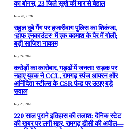
का बोनस, 23 जिले सूखे की मार से बेहाल
June 20, 2026
राहुल दुबे गैंग पर हजारीबाग पुलिस का शिकंजा,
‘हाफ एनकाउंटर’ में एक बदमाश के पैर में गोली;
बड़ी साजिश नाकाम
July 24, 2026
करोड़ों का कारोबार, गड्ढों में जनता! सड़क पर
नहाए युवक ने CCL, रामगढ़ स्पंज आयरन और
अनिंदिता स्टील्स के CSR फंड पर उठाए बड़े
सवाल
July 23, 2026
220 साल पुराने इतिहास की तलाश: दैनिक स्टेट
की खबर पर लगी मुहर, रामगढ़ डीसी की अपील—