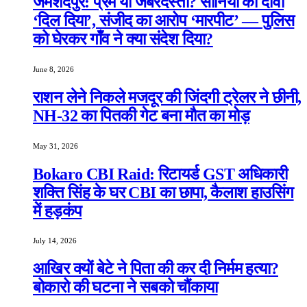
जमशेदपुर: प्रेम या जबरदस्ती? सोनिया का दावा
‘दिल दिया’, संजीद का आरोप ‘मारपीट’ — पुलिस
को घेरकर गाँव ने क्या संदेश दिया?
June 8, 2026
राशन लेने निकले मजदूर की जिंदगी ट्रेलर ने छीनी,
NH-32 का पितकी गेट बना मौत का मोड़
May 31, 2026
Bokaro CBI Raid: रिटायर्ड GST अधिकारी
शक्ति सिंह के घर CBI का छापा, कैलाश हाउसिंग
में हड़कंप
July 14, 2026
आखिर क्यों बेटे ने पिता की कर दी निर्मम हत्या?
बोकारो की घटना ने सबको चौंकाया