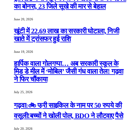
का बोनस, 23 जिले सूखे की मार से बेहाल
June 20, 2026
खूंटी में 22.69 लाख का सरकारी घोटाला, निजी
खाते में ट्रांसफर हुई राशि
June 19, 2026
हार्पिक वाला गोलगप्पा… अब सरकारी स्कूल के
मिड डे मील में ‘मोबिल’ जैसी गंध वाला तेल! गढ़वा
ने फिर चौंकाया
July 25, 2026
गढ़वा:🚲 फ्री साइकिल के नाम पर 50 रुपये की
वसूली!बच्चों ने खोली पोल, BDO ने लौटवाए पैसे
July 20, 2026