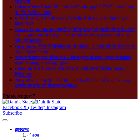
जांच जारी
Bokaro Cyber Fraud: HI लिखते ही 82 वर्षीय बुजुर्ग से ₹7.65 लाख की ठगी,
40 दिन में लौटे ₹7 लाख
मनरेगा में रामगढ़ ने रचा इतिहास! पूरे झारखंड में नंबर-1, 6 टन आम का हुआ
विदेश निर्यात
Bokaro Triple Murder: सनकी पड़ोसी ने कुल्हाड़ी से एक ही परिवार के 3 लोगों
को काट डाला, आरोपी कैसे हुआ गिरफ्तार और क्या थी खूनी वारदात की वजह?
पढ़िए पूरी दास्तान
Bihar News: बेतिया में विजिलेंस का बड़ा धमाका! 15 हजार की घूस लेते पंचायत
सचिव रंगेहाथ गिरफ्तार
पटना जाते समय नगर परिषद के EO विमल कुमार की हत्या, सड़क पर रोककर
बेरहमी से हमला; जांच में जुटी पुलिस
धनबाद: बंद BCCL भवन में 150 करोड़ का फर्जी लॉटरी सिंडिकेट पकड़ा, 9
प्रिंटर जब्त
रामगढ़ की बदलेगी पहचान! जिमखाना क्लब एंड रिसॉर्ट का ग्रैंड रिलॉन्च, खेल,
लग्जरी और वेडिंग की विश्वस्तरीय सुविधाएं
Friday, August 7
Facebook
X (Twitter)
Instagram
Subscribe
झारखण्ड
कोडरमा