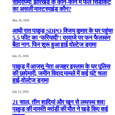
साम्राज्य! झारखंड के कोने-कोने में फैले सिंडीकेट
का असली मास्टरमाइंड कौन?
May 16, 2026
आधी रात पाकुड़ SDPO विजय कुमार के घर पहुंचा
5.5 फीट का ‘फरियादी’! दरवाजे पर फन फैलाकर
बैठा नाग, फिर शुरू हुआ हाई वोल्टेज ड्रामा
July 25, 2026
पाकुड़ में आजसू नेता अजहर इस्लाम के घर पुलिस
की छापेमारी, जमीन विवाद मामले में कई घंटे चला
हाई-वोल्टेज ड्रामा
July 15, 2026
21 साल, तीन शादियां और खून से लथपथ शव!
पाकुड़ की मारुति मरांडी की मौत ने खड़े किए कई