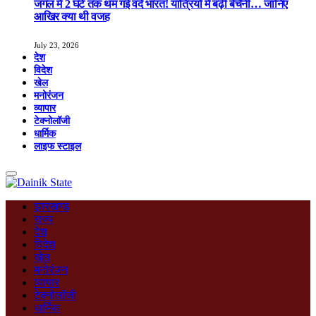
जंगल में 2 घंटे तक थम गई वंदे भारत! यात्रियों में बढ़ी बेचैनी… जानिए
आखिर क्या थी वजह
July 23, 2026
देश
विदेश
खेल
मनोरंजन
व्यापार
टेक्नोलॉजी
धार्मिक
लाइफ स्टाइल
झारखण्ड
राज्य
देश
विदेश
खेल
मनोरंजन
व्यापार
टेक्नोलॉजी
धार्मिक