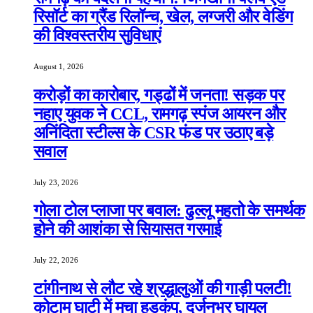
रिसॉर्ट का ग्रैंड रिलॉन्च, खेल, लग्जरी और वेडिंग
की विश्वस्तरीय सुविधाएं
August 1, 2026
करोड़ों का कारोबार, गड्ढों में जनता! सड़क पर
नहाए युवक ने CCL, रामगढ़ स्पंज आयरन और
अनिंदिता स्टील्स के CSR फंड पर उठाए बड़े
सवाल
July 23, 2026
गोला टोल प्लाजा पर बवाल: ढुल्लू महतो के समर्थक
होने की आशंका से सियासत गरमाई
July 22, 2026
टांगीनाथ से लौट रहे श्रद्धालुओं की गाड़ी पलटी!
कोटाम घाटी में मचा हड़कंप, दर्जनभर घायल