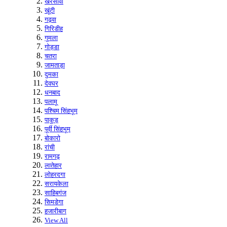
खरसावां
खूंटी
गढ़वा
गिरिडीह
गुमला
गोड्डा
चतरा
जामताड़ा
दुमका
देवघर
धनबाद
पलामू
पश्चिम सिंहभूम
पाकुड़
पूर्वी सिंहभूम
बोकारो
रांची
रामगढ़
लातेहार
लोहरदगा
सरायकेला
साहिबगंज
सिमडेगा
हजारीबाग
View All