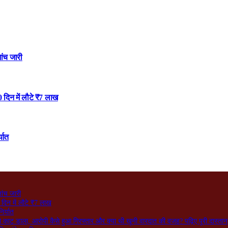
ांच जारी
 दिन में लौटे ₹7 लाख
्यात
जांच जारी
दिन में लौटे ₹7 लाख
िर्यात
ो काट डाला, आरोपी कैसे हुआ गिरफ्तार और क्या थी खूनी वारदात की वजह? पढ़िए पूरी दास्तान