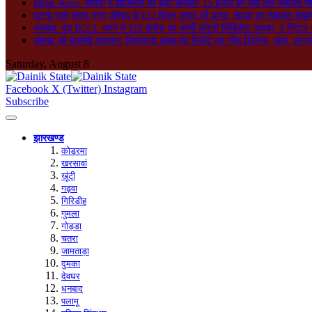
Bihar News: बेतिया में विजिलेंस का बड़ा धमाका! 15 हजार की घूस लेते पंचायत सच
पटना जाते समय नगर परिषद के EO विमल कुमार की हत्या, सड़क पर रोककर बेरहमी स
धनबाद: बंद BCCL भवन में 150 करोड़ का फर्जी लॉटरी सिंडिकेट पकड़ा, 9 प्रिंटर 
रामगढ़ की बदलेगी पहचान! जिमखाना क्लब एंड रिसॉर्ट का ग्रैंड रिलॉन्च, खेल, लग्जर
Saturday, August 8
Facebook
X (Twitter)
Instagram
Subscribe
झारखण्ड
कोडरमा
खरसावां
खूंटी
गढ़वा
गिरिडीह
गुमला
गोड्डा
चतरा
जामताड़ा
दुमका
देवघर
धनबाद
पलामू