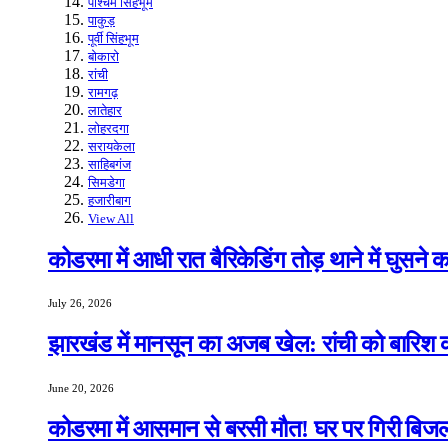
पश्चिम सिंहभूम
पाकुड़
पूर्वी सिंहभूम
बोकारो
रांची
रामगढ़
लातेहार
लोहरदगा
सरायकेला
साहिबगंज
सिमडेगा
हजारीबाग
View All
कोडरमा में आधी रात बैरिकेडिंग तोड़ थाने में घुसने
July 26, 2026
झारखंड में मानसून का अजब खेल: रांची को बारिश क
June 20, 2026
कोडरमा में आसमान से बरसी मौत! घर पर गिरी बिजली,