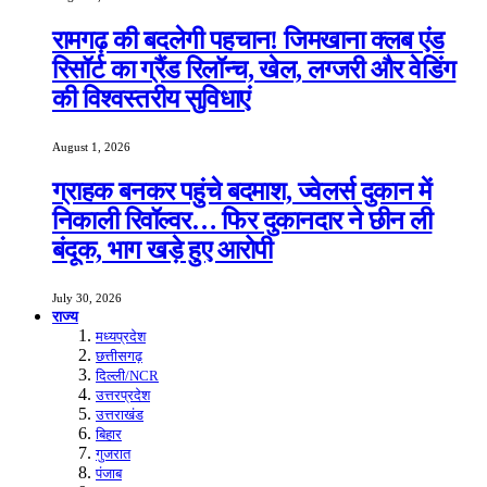
रामगढ़ की बदलेगी पहचान! जिमखाना क्लब एंड
रिसॉर्ट का ग्रैंड रिलॉन्च, खेल, लग्जरी और वेडिंग
की विश्वस्तरीय सुविधाएं
August 1, 2026
ग्राहक बनकर पहुंचे बदमाश, ज्वेलर्स दुकान में
निकाली रिवॉल्वर… फिर दुकानदार ने छीन ली
बंदूक, भाग खड़े हुए आरोपी
July 30, 2026
राज्य
मध्यप्रदेश
छत्तीसगढ़
दिल्ली/NCR
उत्तरप्रदेश
उत्तराखंड
बिहार
गुजरात
पंजाब