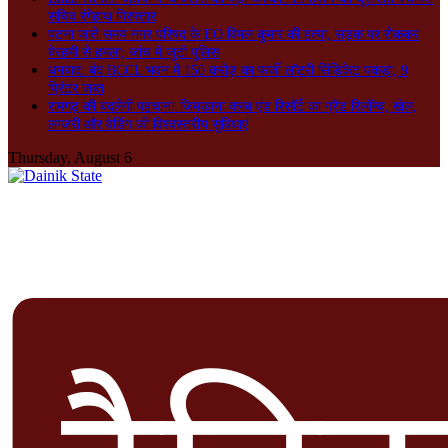
सचिव रंगेहाथ गिरफ्तार
पटना जाते समय नगर परिषद के EO विमल कुमार की हत्या, सड़क पर रोककर
बेरहमी से हमला; जांच में जुटी पुलिस
धनबाद: बंद BCCL भवन में 150 करोड़ का फर्जी लॉटरी सिंडिकेट पकड़ा, 9
प्रिंटर जब्त
रामगढ़ की बदलेगी पहचान! जिमखाना क्लब एंड रिसॉर्ट का ग्रैंड रिलॉन्च, खेल,
लग्जरी और वेडिंग की विश्वस्तरीय सुविधाएं
Thursday, August 6