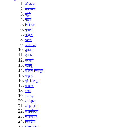
कोडरमा
खरसावां
खूंटी
गढ़वा
गिरिडीह
गुमला
गोड्डा
चतरा
जामताड़ा
दुमका
देवघर
धनबाद
पलामू
पश्चिम सिंहभूम
पाकुड़
पूर्वी सिंहभूम
बोकारो
रांची
रामगढ़
लातेहार
लोहरदगा
सरायकेला
साहिबगंज
सिमडेगा
हजारीबाग