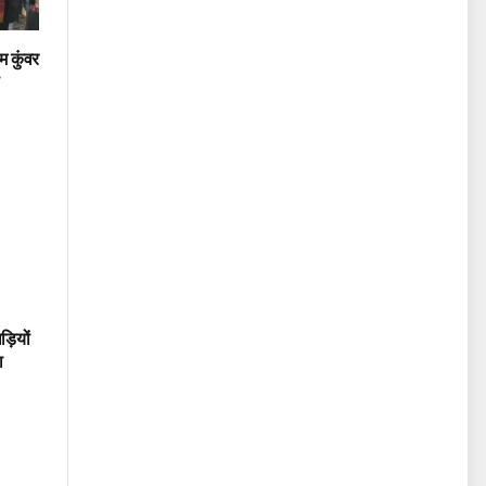
म कुंवर
ड़ियों
ा