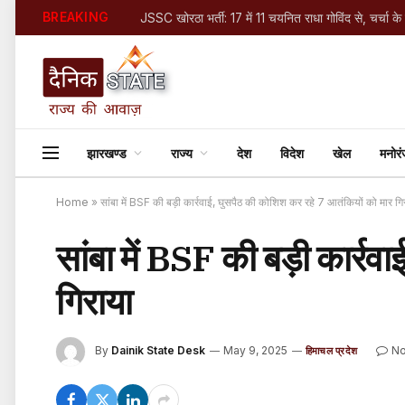
BREAKING
JSSC खोरठा भर्ती: 17 में 11 चयनित राधा गोविंद से, चर्चा के
झारखण्ड
राज्य
देश
विदेश
खेल
मनोर
Home
»
सांबा में BSF की बड़ी कार्रवाई, घुसपैठ की कोशिश कर रहे 7 आतंकियों को मार गि
सांबा में BSF की बड़ी कार्र
गिराया
By
Dainik State Desk
May 9, 2025
N
हिमाचल प्रदेश