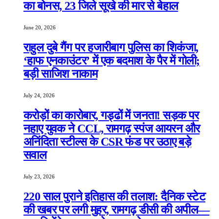
का बोनस, 23 जिले सूखे की मार से बेहाल
June 20, 2026
राहुल दुबे गैंग पर हजारीबाग पुलिस का शिकंजा,
‘हाफ एनकाउंटर’ में एक बदमाश के पैर में गोली;
बड़ी साजिश नाकाम
July 24, 2026
करोड़ों का कारोबार, गड्ढों में जनता! सड़क पर
नहाए युवक ने CCL, रामगढ़ स्पंज आयरन और
अनिंदिता स्टील्स के CSR फंड पर उठाए बड़े
सवाल
July 23, 2026
220 साल पुराने इतिहास की तलाश: दैनिक स्टेट
की खबर पर लगी मुहर, रामगढ़ डीसी की अपील—