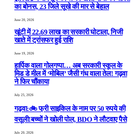
का बोनस, 23 जिले सूखे की मार से बेहाल
June 20, 2026
खूंटी में 22.69 लाख का सरकारी घोटाला, निजी
खाते में ट्रांसफर हुई राशि
June 19, 2026
हार्पिक वाला गोलगप्पा… अब सरकारी स्कूल के
मिड डे मील में ‘मोबिल’ जैसी गंध वाला तेल! गढ़वा
ने फिर चौंकाया
July 25, 2026
गढ़वा:🚲 फ्री साइकिल के नाम पर 50 रुपये की
वसूली!बच्चों ने खोली पोल, BDO ने लौटवाए पैसे
July 20, 2026