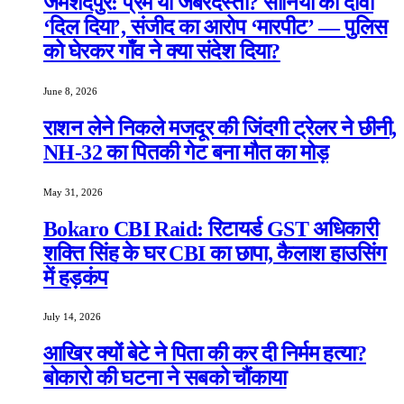
जमशेदपुर: प्रेम या जबरदस्ती? सोनिया का दावा
‘दिल दिया’, संजीद का आरोप ‘मारपीट’ — पुलिस
को घेरकर गाँव ने क्या संदेश दिया?
June 8, 2026
राशन लेने निकले मजदूर की जिंदगी ट्रेलर ने छीनी,
NH-32 का पितकी गेट बना मौत का मोड़
May 31, 2026
Bokaro CBI Raid: रिटायर्ड GST अधिकारी
शक्ति सिंह के घर CBI का छापा, कैलाश हाउसिंग
में हड़कंप
July 14, 2026
आखिर क्यों बेटे ने पिता की कर दी निर्मम हत्या?
बोकारो की घटना ने सबको चौंकाया