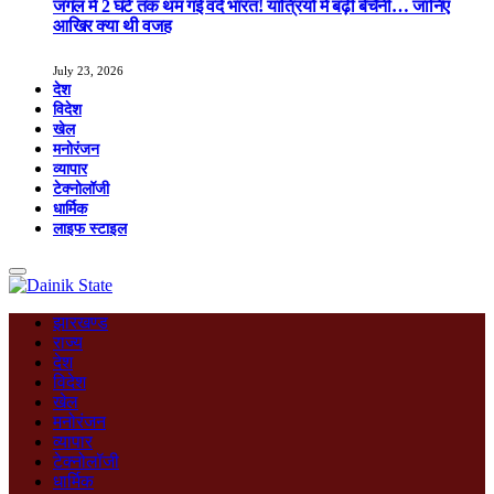
जंगल में 2 घंटे तक थम गई वंदे भारत! यात्रियों में बढ़ी बेचैनी… जानिए
आखिर क्या थी वजह
July 23, 2026
देश
विदेश
खेल
मनोरंजन
व्यापार
टेक्नोलॉजी
धार्मिक
लाइफ स्टाइल
झारखण्ड
राज्य
देश
विदेश
खेल
मनोरंजन
व्यापार
टेक्नोलॉजी
धार्मिक