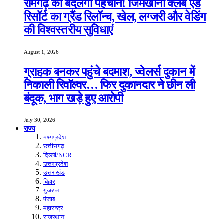
रामगढ़ की बदलेगी पहचान! जिमखाना क्लब एंड
रिसॉर्ट का ग्रैंड रिलॉन्च, खेल, लग्जरी और वेडिंग
की विश्वस्तरीय सुविधाएं
August 1, 2026
ग्राहक बनकर पहुंचे बदमाश, ज्वेलर्स दुकान में
निकाली रिवॉल्वर… फिर दुकानदार ने छीन ली
बंदूक, भाग खड़े हुए आरोपी
July 30, 2026
राज्य
मध्यप्रदेश
छत्तीसगढ़
दिल्ली/NCR
उत्तरप्रदेश
उत्तराखंड
बिहार
गुजरात
पंजाब
महाराष्ट्र
राजस्थान