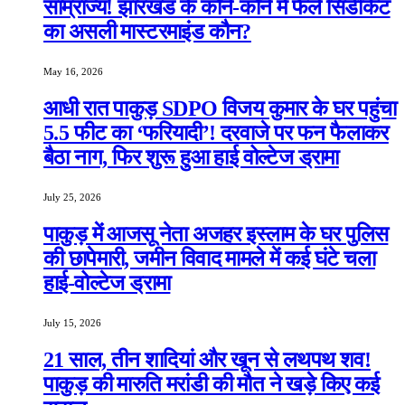
साम्राज्य! झारखंड के कोने-कोने में फैले सिंडीकेट
का असली मास्टरमाइंड कौन?
May 16, 2026
आधी रात पाकुड़ SDPO विजय कुमार के घर पहुंचा
5.5 फीट का ‘फरियादी’! दरवाजे पर फन फैलाकर
बैठा नाग, फिर शुरू हुआ हाई वोल्टेज ड्रामा
July 25, 2026
पाकुड़ में आजसू नेता अजहर इस्लाम के घर पुलिस
की छापेमारी, जमीन विवाद मामले में कई घंटे चला
हाई-वोल्टेज ड्रामा
July 15, 2026
21 साल, तीन शादियां और खून से लथपथ शव!
पाकुड़ की मारुति मरांडी की मौत ने खड़े किए कई