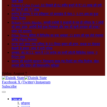
जांच जारी
Bokaro Cyber Fraud: HI लिखते ही 82 वर्षीय बुजुर्ग से ₹7.65 लाख की ठगी,
40 दिन में लौटे ₹7 लाख
मनरेगा में रामगढ़ ने रचा इतिहास! पूरे झारखंड में नंबर-1, 6 टन आम का हुआ
विदेश निर्यात
Bokaro Triple Murder: सनकी पड़ोसी ने कुल्हाड़ी से एक ही परिवार के 3 लोगों
को काट डाला, आरोपी कैसे हुआ गिरफ्तार और क्या थी खूनी वारदात की वजह?
पढ़िए पूरी दास्तान
Bihar News: बेतिया में विजिलेंस का बड़ा धमाका! 15 हजार की घूस लेते पंचायत
सचिव रंगेहाथ गिरफ्तार
पटना जाते समय नगर परिषद के EO विमल कुमार की हत्या, सड़क पर रोककर
बेरहमी से हमला; जांच में जुटी पुलिस
धनबाद: बंद BCCL भवन में 150 करोड़ का फर्जी लॉटरी सिंडिकेट पकड़ा, 9
प्रिंटर जब्त
रामगढ़ की बदलेगी पहचान! जिमखाना क्लब एंड रिसॉर्ट का ग्रैंड रिलॉन्च, खेल,
लग्जरी और वेडिंग की विश्वस्तरीय सुविधाएं
Friday, August 7
Facebook
X (Twitter)
Instagram
Subscribe
झारखण्ड
कोडरमा