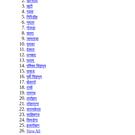
खरसावां
खूंटी
गढ़वा
गिरिडीह
गुमला
गोड्डा
चतरा
जामताड़ा
दुमका
देवघर
धनबाद
पलामू
पश्चिम सिंहभूम
पाकुड़
पूर्वी सिंहभूम
बोकारो
रांची
रामगढ़
लातेहार
लोहरदगा
सरायकेला
साहिबगंज
सिमडेगा
हजारीबाग
View All