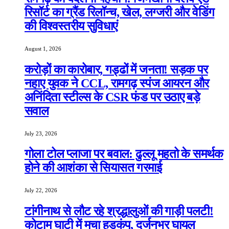
रिसॉर्ट का ग्रैंड रिलॉन्च, खेल, लग्जरी और वेडिंग
की विश्वस्तरीय सुविधाएं
August 1, 2026
करोड़ों का कारोबार, गड्ढों में जनता! सड़क पर
नहाए युवक ने CCL, रामगढ़ स्पंज आयरन और
अनिंदिता स्टील्स के CSR फंड पर उठाए बड़े
सवाल
July 23, 2026
गोला टोल प्लाजा पर बवाल: ढुल्लू महतो के समर्थक
होने की आशंका से सियासत गरमाई
July 22, 2026
टांगीनाथ से लौट रहे श्रद्धालुओं की गाड़ी पलटी!
कोटाम घाटी में मचा हड़कंप, दर्जनभर घायल