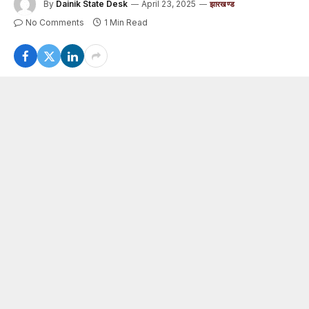
By
Dainik State Desk
April 23, 2025
झारखण्ड
No Comments
1 Min Read
झारखण्ड : जमशेदपुर के सिदगोड़ा बाबूडीह सुवर्णरेखा नदी में नहाने
के दौरान दो युवक डूबे डूबने वालों में निखिल महानंद मुखी और सूरज
सांडिल शामिल हैं। दो किशोर की उम्र 14 से 15 वर्षा के बीच है
घटना के बाद लोगों की भीड़ नदी तट पर लग गई।, डूबे किशोरों के
स्वजनों का
रो-रोकर
बुरा हाल था। सिदगोड़ा थाने की पुलिस मौके
पर पहुंची।