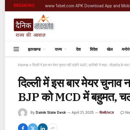
BREAKING
www 1xbet.com APK Download App and Mobi
झारखण्ड
राज्य
देश
विदेश
खेल
मनोर
Home
»
दिल्ली में इस बार मेयर चुनाव नहीं लड़ेगी AAP, आतिशी ने कहा- तोड़फोड़ के 
दिल्ली में इस बार मेयर चुनाव
BJP को MCD में बहुमत, चल
By
Dainik State Desk
April 21, 2025
No
दिल्ली/NCR