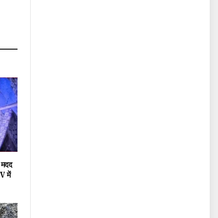
ी मदद
 में