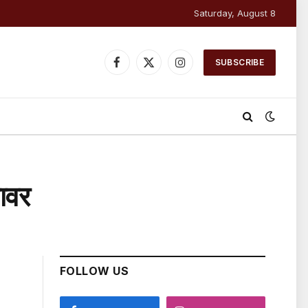
Saturday, August 8
SUBSCRIBE
Facebook
X
Instagram
(Twitter)
लावर
FOLLOW US