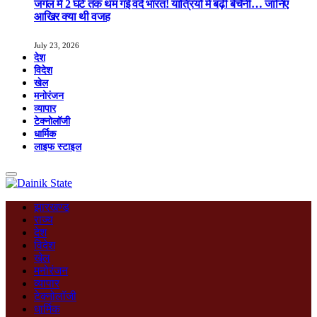
जंगल में 2 घंटे तक थम गई वंदे भारत! यात्रियों में बढ़ी बेचैनी… जानिए
आखिर क्या थी वजह
July 23, 2026
देश
विदेश
खेल
मनोरंजन
व्यापार
टेक्नोलॉजी
धार्मिक
लाइफ स्टाइल
झारखण्ड
राज्य
देश
विदेश
खेल
मनोरंजन
व्यापार
टेक्नोलॉजी
धार्मिक