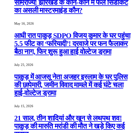
साम्राज्य! झारखंड के कोने-कोने में फैले सिंडीकेट
का असली मास्टरमाइंड कौन?
May 16, 2026
आधी रात पाकुड़ SDPO विजय कुमार के घर पहुंचा
5.5 फीट का ‘फरियादी’! दरवाजे पर फन फैलाकर
बैठा नाग, फिर शुरू हुआ हाई वोल्टेज ड्रामा
July 25, 2026
पाकुड़ में आजसू नेता अजहर इस्लाम के घर पुलिस
की छापेमारी, जमीन विवाद मामले में कई घंटे चला
हाई-वोल्टेज ड्रामा
July 15, 2026
21 साल, तीन शादियां और खून से लथपथ शव!
पाकुड़ की मारुति मरांडी की मौत ने खड़े किए कई