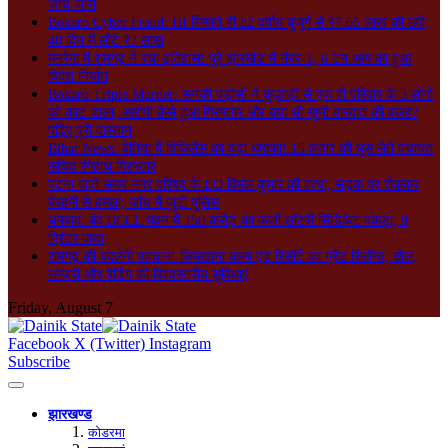
जांच जारी
Bokaro Cyber Fraud: HI लिखते ही 82 वर्षीय बुजुर्ग से ₹7.65 लाख की ठगी,
40 दिन में लौटे ₹7 लाख
मनरेगा में रामगढ़ ने रचा इतिहास! पूरे झारखंड में नंबर-1, 6 टन आम का हुआ
विदेश निर्यात
Bokaro Triple Murder: सनकी पड़ोसी ने कुल्हाड़ी से एक ही परिवार के 3 लोगों
को काट डाला, आरोपी कैसे हुआ गिरफ्तार और क्या थी खूनी वारदात की वजह?
पढ़िए पूरी दास्तान
Bihar News: बेतिया में विजिलेंस का बड़ा धमाका! 15 हजार की घूस लेते पंचायत
सचिव रंगेहाथ गिरफ्तार
पटना जाते समय नगर परिषद के EO विमल कुमार की हत्या, सड़क पर रोककर
बेरहमी से हमला; जांच में जुटी पुलिस
धनबाद: बंद BCCL भवन में 150 करोड़ का फर्जी लॉटरी सिंडिकेट पकड़ा, 9
प्रिंटर जब्त
रामगढ़ की बदलेगी पहचान! जिमखाना क्लब एंड रिसॉर्ट का ग्रैंड रिलॉन्च, खेल,
लग्जरी और वेडिंग की विश्वस्तरीय सुविधाएं
Friday, August 7
Facebook
X (Twitter)
Instagram
Subscribe
झारखण्ड
कोडरमा