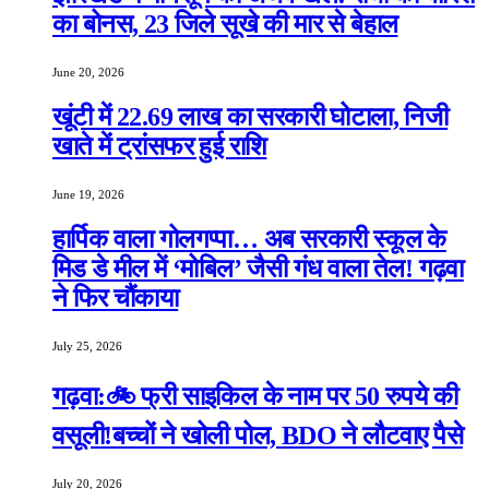
का बोनस, 23 जिले सूखे की मार से बेहाल
June 20, 2026
खूंटी में 22.69 लाख का सरकारी घोटाला, निजी
खाते में ट्रांसफर हुई राशि
June 19, 2026
हार्पिक वाला गोलगप्पा… अब सरकारी स्कूल के
मिड डे मील में ‘मोबिल’ जैसी गंध वाला तेल! गढ़वा
ने फिर चौंकाया
July 25, 2026
गढ़वा:🚲 फ्री साइकिल के नाम पर 50 रुपये की
वसूली!बच्चों ने खोली पोल, BDO ने लौटवाए पैसे
July 20, 2026