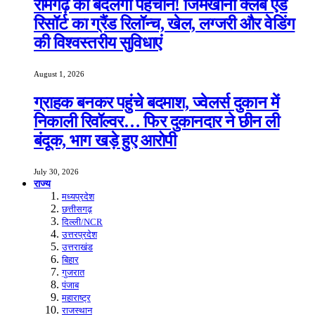
रामगढ़ की बदलेगी पहचान! जिमखाना क्लब एंड
रिसॉर्ट का ग्रैंड रिलॉन्च, खेल, लग्जरी और वेडिंग
की विश्वस्तरीय सुविधाएं
August 1, 2026
ग्राहक बनकर पहुंचे बदमाश, ज्वेलर्स दुकान में
निकाली रिवॉल्वर… फिर दुकानदार ने छीन ली
बंदूक, भाग खड़े हुए आरोपी
July 30, 2026
राज्य
मध्यप्रदेश
छत्तीसगढ़
दिल्ली/NCR
उत्तरप्रदेश
उत्तराखंड
बिहार
गुजरात
पंजाब
महाराष्ट्र
राजस्थान