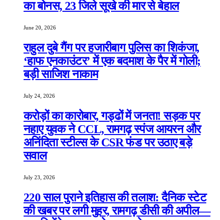
का बोनस, 23 जिले सूखे की मार से बेहाल
June 20, 2026
राहुल दुबे गैंग पर हजारीबाग पुलिस का शिकंजा,
‘हाफ एनकाउंटर’ में एक बदमाश के पैर में गोली;
बड़ी साजिश नाकाम
July 24, 2026
करोड़ों का कारोबार, गड्ढों में जनता! सड़क पर
नहाए युवक ने CCL, रामगढ़ स्पंज आयरन और
अनिंदिता स्टील्स के CSR फंड पर उठाए बड़े
सवाल
July 23, 2026
220 साल पुराने इतिहास की तलाश: दैनिक स्टेट
की खबर पर लगी मुहर, रामगढ़ डीसी की अपील—