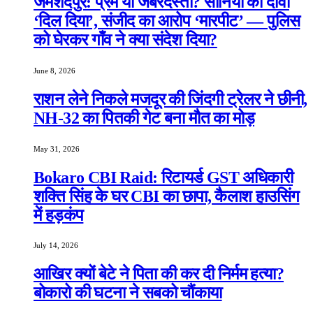
जमशेदपुर: प्रेम या जबरदस्ती? सोनिया का दावा
‘दिल दिया’, संजीद का आरोप ‘मारपीट’ — पुलिस
को घेरकर गाँव ने क्या संदेश दिया?
June 8, 2026
राशन लेने निकले मजदूर की जिंदगी ट्रेलर ने छीनी,
NH-32 का पितकी गेट बना मौत का मोड़
May 31, 2026
Bokaro CBI Raid: रिटायर्ड GST अधिकारी
शक्ति सिंह के घर CBI का छापा, कैलाश हाउसिंग
में हड़कंप
July 14, 2026
आखिर क्यों बेटे ने पिता की कर दी निर्मम हत्या?
बोकारो की घटना ने सबको चौंकाया