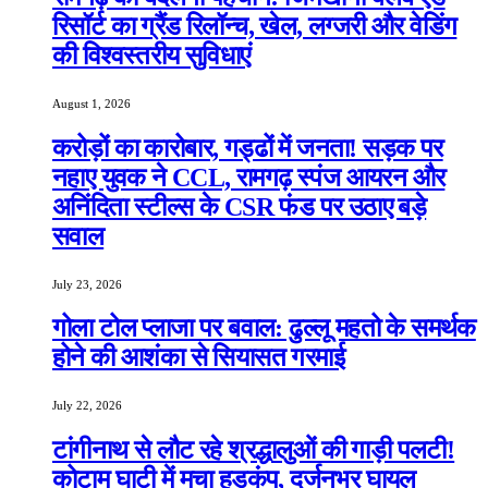
रिसॉर्ट का ग्रैंड रिलॉन्च, खेल, लग्जरी और वेडिंग
की विश्वस्तरीय सुविधाएं
August 1, 2026
करोड़ों का कारोबार, गड्ढों में जनता! सड़क पर
नहाए युवक ने CCL, रामगढ़ स्पंज आयरन और
अनिंदिता स्टील्स के CSR फंड पर उठाए बड़े
सवाल
July 23, 2026
गोला टोल प्लाजा पर बवाल: ढुल्लू महतो के समर्थक
होने की आशंका से सियासत गरमाई
July 22, 2026
टांगीनाथ से लौट रहे श्रद्धालुओं की गाड़ी पलटी!
कोटाम घाटी में मचा हड़कंप, दर्जनभर घायल