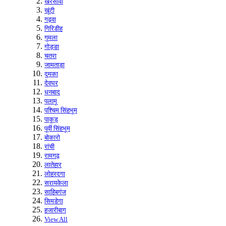
खरसावां
खूंटी
गढ़वा
गिरिडीह
गुमला
गोड्डा
चतरा
जामताड़ा
दुमका
देवघर
धनबाद
पलामू
पश्चिम सिंहभूम
पाकुड़
पूर्वी सिंहभूम
बोकारो
रांची
रामगढ़
लातेहार
लोहरदगा
सरायकेला
साहिबगंज
सिमडेगा
हजारीबाग
View All