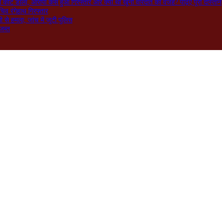
ो काट डाला, आरोपी कैसे हुआ गिरफ्तार और क्या थी खूनी वारदात की वजह? पढ़िए पूरी दास्तान
िव रंगेहाथ गिरफ्तार
े हमला; जांच में जुटी पुलिस
जब्त