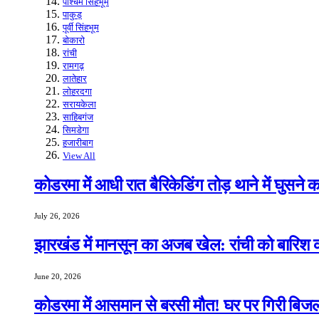
पश्चिम सिंहभूम
पाकुड़
पूर्वी सिंहभूम
बोकारो
रांची
रामगढ़
लातेहार
लोहरदगा
सरायकेला
साहिबगंज
सिमडेगा
हजारीबाग
View All
कोडरमा में आधी रात बैरिकेडिंग तोड़ थाने में घुसने
July 26, 2026
झारखंड में मानसून का अजब खेल: रांची को बारिश क
June 20, 2026
कोडरमा में आसमान से बरसी मौत! घर पर गिरी बिजली,