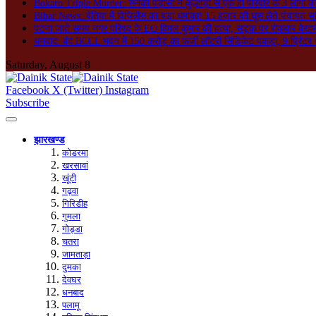
Bokaro Triple Murder: सनकी पड़ोसी ने कुल्हाड़ी से एक ही परिवार के 3 लोगों क
Bihar News: बेतिया में विजिलेंस का बड़ा धमाका! 15 हजार की घूस लेते पंचायत सच
पटना जाते समय नगर परिषद के EO विमल कुमार की हत्या, सड़क पर रोककर बेरहमी स
धनबाद: बंद BCCL भवन में 150 करोड़ का फर्जी लॉटरी सिंडिकेट पकड़ा, 9 प्रिंटर 
Saturday, August 8
Facebook
X (Twitter)
Instagram
Subscribe
झारखण्ड
कोडरमा
खरसावां
खूंटी
गढ़वा
गिरिडीह
गुमला
गोड्डा
चतरा
जामताड़ा
दुमका
देवघर
धनबाद
पलामू