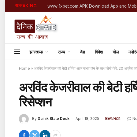
BREAKING
www 1xbet.com APK Download App and Mobi
झारखण्ड
राज्य
देश
विदेश
खेल
मनोर
Home
»
अरविंद केजरीवाल की बेटी हर्षिता आज संभव जैन के साथ लेंगी फेरे, 20 अप्रैल को
अरविंद केजरीवाल की बेटी हर्
रिसेप्शन
By
Dainik State Desk
April 18, 2025
N
दिल्ली/NCR