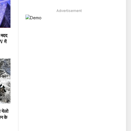
Advertisement
ी मदद
 में
 येलो
ान के