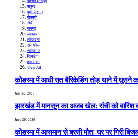
पश्चिम सिंहभूम
पाकुड़
पूर्वी सिंहभूम
बोकारो
रांची
रामगढ़
लातेहार
लोहरदगा
सरायकेला
साहिबगंज
सिमडेगा
हजारीबाग
View All
कोडरमा में आधी रात बैरिकेडिंग तोड़ थाने में घुसने
July 26, 2026
झारखंड में मानसून का अजब खेल: रांची को बारिश क
June 20, 2026
कोडरमा में आसमान से बरसी मौत! घर पर गिरी बिजली,