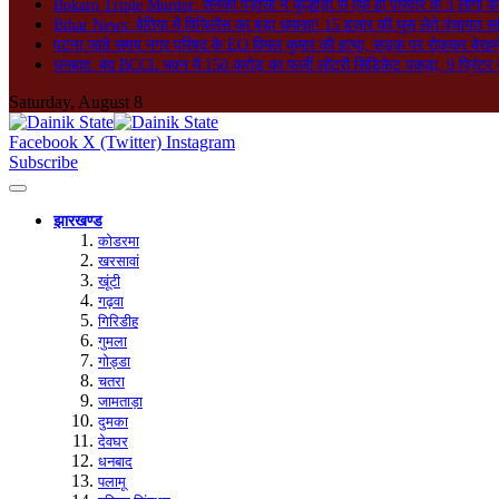
Bokaro Triple Murder: सनकी पड़ोसी ने कुल्हाड़ी से एक ही परिवार के 3 लोगों क
Bihar News: बेतिया में विजिलेंस का बड़ा धमाका! 15 हजार की घूस लेते पंचायत सच
पटना जाते समय नगर परिषद के EO विमल कुमार की हत्या, सड़क पर रोककर बेरहमी स
धनबाद: बंद BCCL भवन में 150 करोड़ का फर्जी लॉटरी सिंडिकेट पकड़ा, 9 प्रिंटर 
Saturday, August 8
Facebook
X (Twitter)
Instagram
Subscribe
झारखण्ड
कोडरमा
खरसावां
खूंटी
गढ़वा
गिरिडीह
गुमला
गोड्डा
चतरा
जामताड़ा
दुमका
देवघर
धनबाद
पलामू