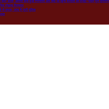
ो काट डाला, आरोपी कैसे हुआ गिरफ्तार और क्या थी खूनी वारदात की वजह? पढ़िए पूरी दास्तान
िव रंगेहाथ गिरफ्तार
े हमला; जांच में जुटी पुलिस
जब्त