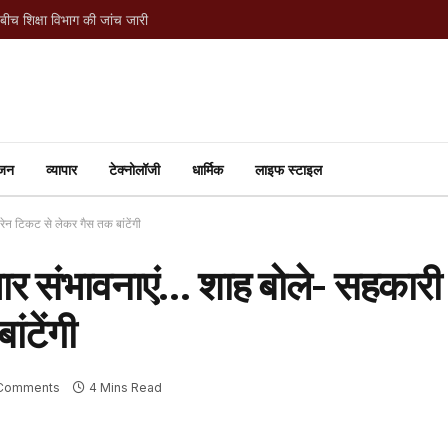
Bokaro Cyber Fraud: HI लिखते ही 82 वर्षीय बुजुर्ग से ₹7.65 लाख की ठगी, 40 दिन में लौटे ₹7 लाख
ंजन
व्यापार
टेक्नोलॉजी
धार्मिक
लाइफ स्टाइल
्रेन टिकट से लेकर गैस तक बांटेंगी
ं अपार संभावनाएं… शाह बोले- सहकार
ंटेंगी
Comments
4 Mins Read