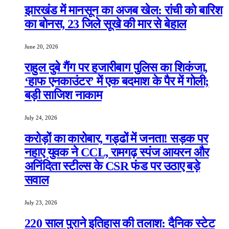
झारखंड में मानसून का अजब खेल: रांची को बारिश
का बोनस, 23 जिले सूखे की मार से बेहाल
June 20, 2026
राहुल दुबे गैंग पर हजारीबाग पुलिस का शिकंजा,
‘हाफ एनकाउंटर’ में एक बदमाश के पैर में गोली;
बड़ी साजिश नाकाम
July 24, 2026
करोड़ों का कारोबार, गड्ढों में जनता! सड़क पर
नहाए युवक ने CCL, रामगढ़ स्पंज आयरन और
अनिंदिता स्टील्स के CSR फंड पर उठाए बड़े
सवाल
July 23, 2026
220 साल पुराने इतिहास की तलाश: दैनिक स्टेट