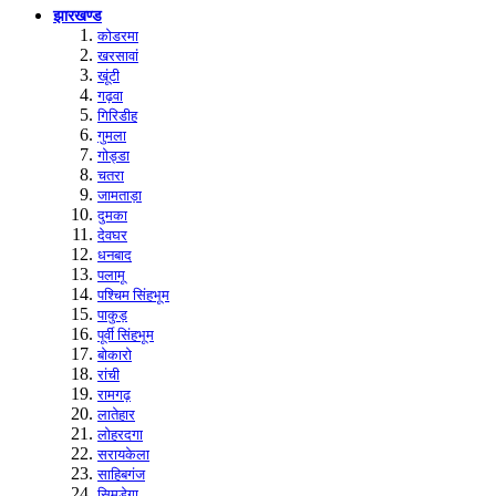
झारखण्ड
कोडरमा
खरसावां
खूंटी
गढ़वा
गिरिडीह
गुमला
गोड्डा
चतरा
जामताड़ा
दुमका
देवघर
धनबाद
पलामू
पश्चिम सिंहभूम
पाकुड़
पूर्वी सिंहभूम
बोकारो
रांची
रामगढ़
लातेहार
लोहरदगा
सरायकेला
साहिबगंज
सिमडेगा