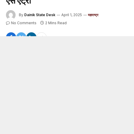
ऐसे एंट्री
By
Dainik State Desk
April 1, 2025
महाराष्ट्र
No Comments
2 Mins Read
देश में अब तक तमिल और हिंदी भाषा को लेकर विवाद देखने मिल रहा
था, इस सबके बीच महाराष्ट्र में मराठी भाषा को लेकर विवाद गरमा गया
है. मगहाराष्ट्र नव निर्माण सेना (मनसे) के कार्यकर्ता मराठी भाषा को
इम्पोर्टेंस दिलाने के लिए अभियान चला रहे हैं. इसी क्रम में बीते दिन मुंबई
के पवई स्थित ‘एल एंड टी’ (L&T) कंपनी में सुरक्षा गार्ड द्वारा कथित तौर
पर अपशब्द कहने पर उसके साथ मारपीट कर दी. यह वीडियो अब सोशल
मीडिया पर तेजी से वायरल हो रहा है, जिसके बाद एक नई जंग छिड़ गई है.
प्रत्यक्षदर्शियों के अनुसार, पवई के L&T परिसर में एक व्यक्ति ने मराठी