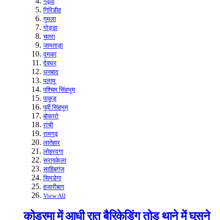
गढ़वा
गिरिडीह
गुमला
गोड्डा
चतरा
जामताड़ा
दुमका
देवघर
धनबाद
पलामू
पश्चिम सिंहभूम
पाकुड़
पूर्वी सिंहभूम
बोकारो
रांची
रामगढ़
लातेहार
लोहरदगा
सरायकेला
साहिबगंज
सिमडेगा
हजारीबाग
View All
कोडरमा में आधी रात बैरिकेडिंग तोड़ थाने में घुसने