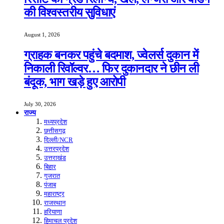
की विश्वस्तरीय सुविधाएं
August 1, 2026
ग्राहक बनकर पहुंचे बदमाश, ज्वेलर्स दुकान में
निकाली रिवॉल्वर… फिर दुकानदार ने छीन ली
बंदूक, भाग खड़े हुए आरोपी
July 30, 2026
राज्य
मध्यप्रदेश
छत्तीसगढ़
दिल्ली/NCR
उत्तरप्रदेश
उत्तराखंड
बिहार
गुजरात
पंजाब
महाराष्ट्र
राजस्थान
हरियाणा
हिमाचल प्रदेश