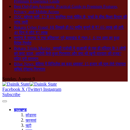
Premium Experience Guide
Best OnlyFans Accounta: Practical Guide to Premium Features,
Privacy, and Mobile Access
JSSC खोरठा भर्ती: 17 में 11 चयनित राधा गोविंद से, चर्चा के बीच शिक्षा विभाग की
जांच जारी
Bokaro Cyber Fraud: HI लिखते ही 82 वर्षीय बुजुर्ग से ₹7.65 लाख की ठगी,
40 दिन में लौटे ₹7 लाख
मनरेगा में रामगढ़ ने रचा इतिहास! पूरे झारखंड में नंबर-1, 6 टन आम का हुआ
विदेश निर्यात
Bokaro Triple Murder: सनकी पड़ोसी ने कुल्हाड़ी से एक ही परिवार के 3 लोगों
को काट डाला, आरोपी कैसे हुआ गिरफ्तार और क्या थी खूनी वारदात की वजह?
पढ़िए पूरी दास्तान
Bihar News: बेतिया में विजिलेंस का बड़ा धमाका! 15 हजार की घूस लेते पंचायत
सचिव रंगेहाथ गिरफ्तार
Sunday, August 9
Facebook
X (Twitter)
Instagram
Subscribe
झारखण्ड
कोडरमा
खरसावां
खूंटी