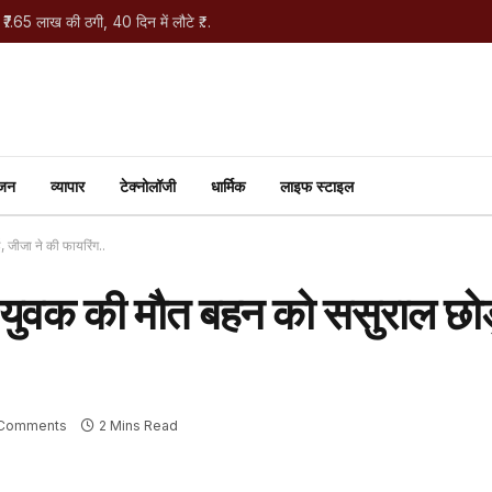
Bokaro Cyber Fraud: HI लिखते ही 82 वर्षीय बुजुर्ग से ₹7.65 लाख की ठगी, 40 दिन में लौटे ₹7 लाख
ंजन
व्यापार
टेक्नोलॉजी
धार्मिक
लाइफ स्टाइल
 जीजा ने की फायरिंग..
, युवक की मौत बहन को ससुराल छो
Comments
2 Mins Read