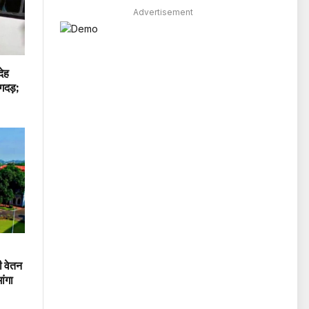
Advertisement
ेह
गदड़;
 वेतन
ांगा