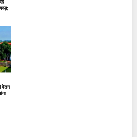
ेह
गदड़;
 वेतन
ांगा