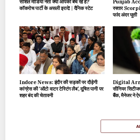
सोशल मीडिया नेता क्या आपको बेच रहे हैं?
Punjab Accid
कॉकरोच पार्टी के असली इरादे! | दैनिक स्टेट
रफ्तार Scorpio
फांद अंदर घुसी
Indore News: इंदौर की सड़कों पर दौड़ेगी
Digital Arre
कांग्रेस की ‘ऑटो वाटर टेस्टिंग लैब’, दूषित पानी पर
सीनियर सिटीजन,
शहर बंद की चेतावनी
बैंक, मैनेजर ने
A