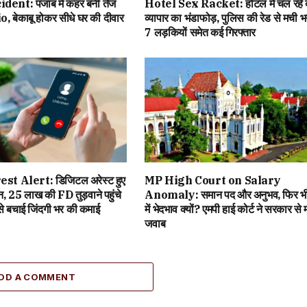
ent: पंजाब में कहर बनी तेज
Hotel Sex Racket: होटल में चल रहे द
, बेकाबू होकर सीधे घर की दीवार
व्यापार का भंडाफोड़, पुलिस की रेड से मची भ
7 लड़कियों समेत कई गिरफ्तार
st Alert: डिजिटल अरेस्ट हुए
MP High Court on Salary
 25 लाख की FD तुड़वाने पहुंचे
Anomaly: समान पद और अनुभव, फिर भी
 ऐसे बचाई जिंदगी भर की कमाई
में भेदभाव क्यों? एमपी हाई कोर्ट ने सरकार से म
जवाब
DD A COMMENT