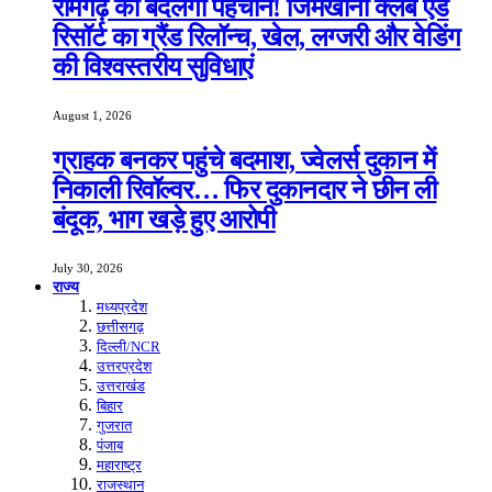
रामगढ़ की बदलेगी पहचान! जिमखाना क्लब एंड
रिसॉर्ट का ग्रैंड रिलॉन्च, खेल, लग्जरी और वेडिंग
की विश्वस्तरीय सुविधाएं
August 1, 2026
ग्राहक बनकर पहुंचे बदमाश, ज्वेलर्स दुकान में
निकाली रिवॉल्वर… फिर दुकानदार ने छीन ली
बंदूक, भाग खड़े हुए आरोपी
July 30, 2026
राज्य
मध्यप्रदेश
छत्तीसगढ़
दिल्ली/NCR
उत्तरप्रदेश
उत्तराखंड
बिहार
गुजरात
पंजाब
महाराष्ट्र
राजस्थान