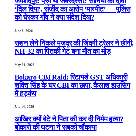
जमशेदपुर: प्रेम या जबरदस्ती? सोनिया का दावा
‘दिल दिया’, संजीद का आरोप ‘मारपीट’ — पुलिस
को घेरकर गाँव ने क्या संदेश दिया?
June 8, 2026
राशन लेने निकले मजदूर की जिंदगी ट्रेलर ने छीनी,
NH-32 का पितकी गेट बना मौत का मोड़
May 31, 2026
Bokaro CBI Raid: रिटायर्ड GST अधिकारी
शक्ति सिंह के घर CBI का छापा, कैलाश हाउसिंग
में हड़कंप
July 14, 2026
आखिर क्यों बेटे ने पिता की कर दी निर्मम हत्या?
बोकारो की घटना ने सबको चौंकाया