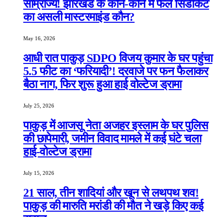
साम्राज्य! झारखंड के कोने-कोने में फैले सिंडीकेट
का असली मास्टरमाइंड कौन?
May 16, 2026
आधी रात पाकुड़ SDPO विजय कुमार के घर पहुंचा
5.5 फीट का ‘फरियादी’! दरवाजे पर फन फैलाकर
बैठा नाग, फिर शुरू हुआ हाई वोल्टेज ड्रामा
July 25, 2026
पाकुड़ में आजसू नेता अजहर इस्लाम के घर पुलिस
की छापेमारी, जमीन विवाद मामले में कई घंटे चला
हाई-वोल्टेज ड्रामा
July 15, 2026
21 साल, तीन शादियां और खून से लथपथ शव!
पाकुड़ की मारुति मरांडी की मौत ने खड़े किए कई