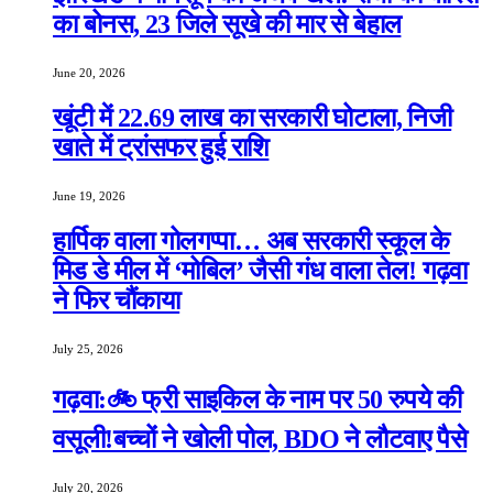
का बोनस, 23 जिले सूखे की मार से बेहाल
June 20, 2026
खूंटी में 22.69 लाख का सरकारी घोटाला, निजी
खाते में ट्रांसफर हुई राशि
June 19, 2026
हार्पिक वाला गोलगप्पा… अब सरकारी स्कूल के
मिड डे मील में ‘मोबिल’ जैसी गंध वाला तेल! गढ़वा
ने फिर चौंकाया
July 25, 2026
गढ़वा:🚲 फ्री साइकिल के नाम पर 50 रुपये की
वसूली!बच्चों ने खोली पोल, BDO ने लौटवाए पैसे
July 20, 2026