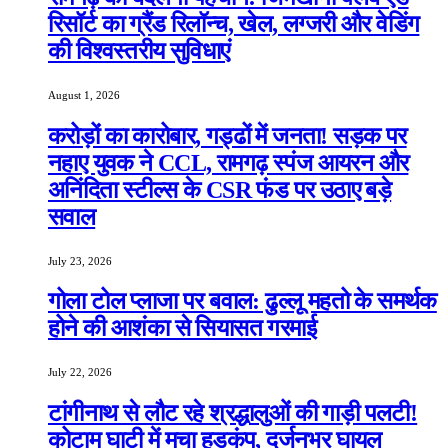
रिसॉर्ट का ग्रैंड रिलॉन्च, खेल, लग्जरी और वेडिंग
की विश्वस्तरीय सुविधाएं
August 1, 2026
करोड़ों का कारोबार, गड्ढों में जनता! सड़क पर
नहाए युवक ने CCL, रामगढ़ स्पंज आयरन और
अनिंदिता स्टील्स के CSR फंड पर उठाए बड़े
सवाल
July 23, 2026
गोला टोल प्लाजा पर बवाल: ढुल्लू महतो के समर्थक
होने की आशंका से सियासत गरमाई
July 22, 2026
टांगीनाथ से लौट रहे श्रद्धालुओं की गाड़ी पलटी!
कोटाम घाटी में मचा हड़कंप, दर्जनभर घायल