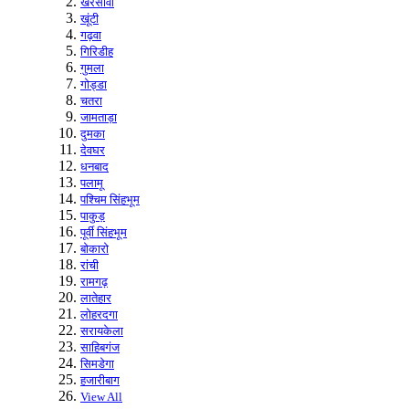
खरसावां
खूंटी
गढ़वा
गिरिडीह
गुमला
गोड्डा
चतरा
जामताड़ा
दुमका
देवघर
धनबाद
पलामू
पश्चिम सिंहभूम
पाकुड़
पूर्वी सिंहभूम
बोकारो
रांची
रामगढ़
लातेहार
लोहरदगा
सरायकेला
साहिबगंज
सिमडेगा
हजारीबाग
View All