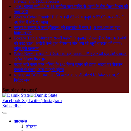
Privacy, and Mobile Access
JSSC खोरठा भर्ती: 17 में 11 चयनित राधा गोविंद से, चर्चा के बीच शिक्षा विभाग की
जांच जारी
Bokaro Cyber Fraud: HI लिखते ही 82 वर्षीय बुजुर्ग से ₹7.65 लाख की ठगी,
40 दिन में लौटे ₹7 लाख
मनरेगा में रामगढ़ ने रचा इतिहास! पूरे झारखंड में नंबर-1, 6 टन आम का हुआ
विदेश निर्यात
Bokaro Triple Murder: सनकी पड़ोसी ने कुल्हाड़ी से एक ही परिवार के 3 लोगों
को काट डाला, आरोपी कैसे हुआ गिरफ्तार और क्या थी खूनी वारदात की वजह?
पढ़िए पूरी दास्तान
Bihar News: बेतिया में विजिलेंस का बड़ा धमाका! 15 हजार की घूस लेते पंचायत
सचिव रंगेहाथ गिरफ्तार
पटना जाते समय नगर परिषद के EO विमल कुमार की हत्या, सड़क पर रोककर
बेरहमी से हमला; जांच में जुटी पुलिस
धनबाद: बंद BCCL भवन में 150 करोड़ का फर्जी लॉटरी सिंडिकेट पकड़ा, 9
प्रिंटर जब्त
Saturday, August 8
Facebook
X (Twitter)
Instagram
Subscribe
झारखण्ड
कोडरमा