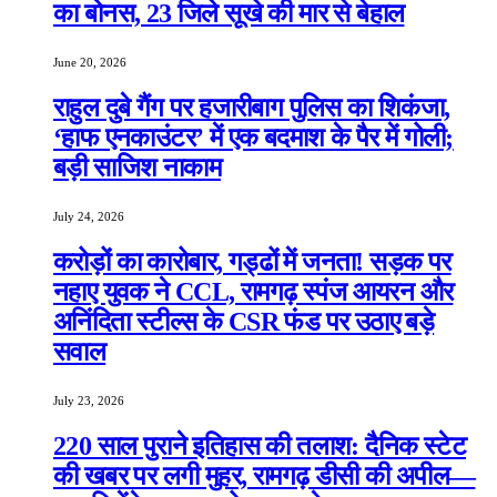
का बोनस, 23 जिले सूखे की मार से बेहाल
June 20, 2026
राहुल दुबे गैंग पर हजारीबाग पुलिस का शिकंजा,
‘हाफ एनकाउंटर’ में एक बदमाश के पैर में गोली;
बड़ी साजिश नाकाम
July 24, 2026
करोड़ों का कारोबार, गड्ढों में जनता! सड़क पर
नहाए युवक ने CCL, रामगढ़ स्पंज आयरन और
अनिंदिता स्टील्स के CSR फंड पर उठाए बड़े
सवाल
July 23, 2026
220 साल पुराने इतिहास की तलाश: दैनिक स्टेट
की खबर पर लगी मुहर, रामगढ़ डीसी की अपील—