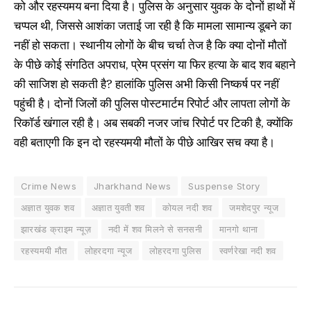
को और रहस्यमय बना दिया है। पुलिस के अनुसार युवक के दोनों हाथों में
चप्पल थी, जिससे आशंका जताई जा रही है कि मामला सामान्य डूबने का
नहीं हो सकता। स्थानीय लोगों के बीच चर्चा तेज है कि क्या दोनों मौतों
के पीछे कोई संगठित अपराध, प्रेम प्रसंग या फिर हत्या के बाद शव बहाने
की साजिश हो सकती है? हालांकि पुलिस अभी किसी निष्कर्ष पर नहीं
पहुंची है। दोनों जिलों की पुलिस पोस्टमार्टम रिपोर्ट और लापता लोगों के
रिकॉर्ड खंगाल रही है। अब सबकी नजर जांच रिपोर्ट पर टिकी है, क्योंकि
वही बताएगी कि इन दो रहस्यमयी मौतों के पीछे आखिर सच क्या है।
Crime News
Jharkhand News
Suspense Story
अज्ञात युवक शव
अज्ञात युवती शव
कोयल नदी शव
जमशेदपुर न्यूज
झारखंड क्राइम न्यूज़
नदी में शव मिलने से सनसनी
मानगो थाना
रहस्यमयी मौत
लोहरदगा न्यूज
लोहरदगा पुलिस
स्वर्णरेखा नदी शव