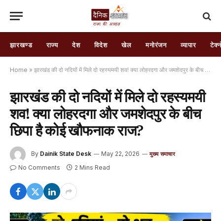
झारखण्ड
राज्य
देश
विदेश
खेल
मनोरंजन
व्यापार
टेक्
Home
»
झारखंड की दो नदियों में मिले दो रहस्यमयी शव! क्या लोहरदगा और जमशेदपुर के बीच छिपा है कोई खौफनाक राज?
झारखंड की दो नदियों में मिले दो रहस्यमयी
शव! क्या लोहरदगा और जमशेदपुर के बीच
छिपा है कोई खौफनाक राज?
By
Dainik State Desk
May 22, 2026
मुख्य समाचार
No Comments
2 Mins Read