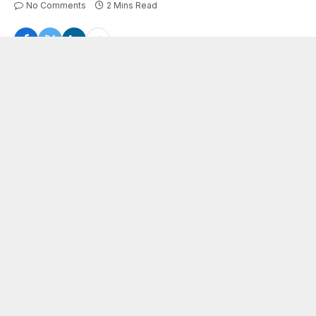
No Comments
2 Mins Read
धनबाद : कांग्रेस नेता को धनबाद पुलिस पर नहीं भरोसा, अमित शाह से मांगी कोयला तस्करी
की ED-CBI जांच