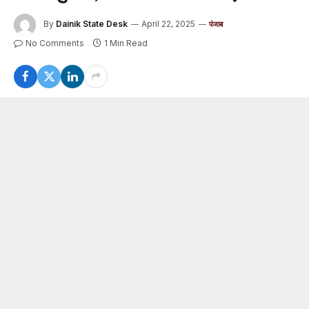
By
Dainik State Desk
April 22, 2025
पंजाब
No Comments
1 Min Read
भारतीय रिजर्व बैंक (RBI) ने नाबालिगों को खास तोहफा दिया है। जी हां
RBI ने अपने नियमों में बड़ा बदलाव करते हुए 10 साल से ज्यादा उम्र
के बच्चों को बैकिंग सेवा इस्तेमाल करने की अनुमति दी है। अब बच्चे
स्वतंत्र रूप से बचत/सावधि जमा खाते खोलने और संचालित करके
अपना बैंक अकाउंट खुद ऑपरेट कर सकेंगे।
जानकारी के अनुसार RBI ने उक्त निर्देश सोमवार को सभी बैंकों को
सर्कुलर के माध्यम से भेजे है, जिसमें कहा गया है कि अब बच्चों को
अभिभावकों की मौजूदगी के बिना भी यह सुविधा दी जा सकती है।