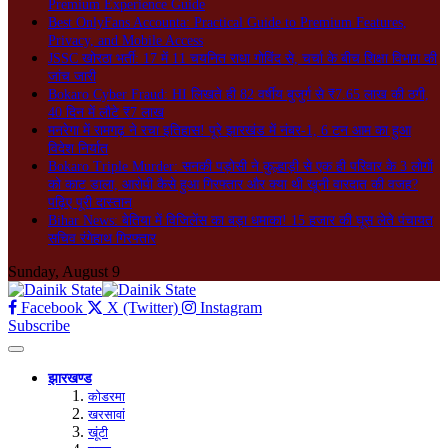
Premium Experience Guide
Best OnlyFans Accounta: Practical Guide to Premium Features,
Privacy, and Mobile Access
JSSC खोरठा भर्ती: 17 में 11 चयनित राधा गोविंद से, चर्चा के बीच शिक्षा विभाग की
जांच जारी
Bokaro Cyber Fraud: HI लिखते ही 82 वर्षीय बुजुर्ग से ₹7.65 लाख की ठगी,
40 दिन में लौटे ₹7 लाख
मनरेगा में रामगढ़ ने रचा इतिहास! पूरे झारखंड में नंबर-1, 6 टन आम का हुआ
विदेश निर्यात
Bokaro Triple Murder: सनकी पड़ोसी ने कुल्हाड़ी से एक ही परिवार के 3 लोगों
को काट डाला, आरोपी कैसे हुआ गिरफ्तार और क्या थी खूनी वारदात की वजह?
पढ़िए पूरी दास्तान
Bihar News: बेतिया में विजिलेंस का बड़ा धमाका! 15 हजार की घूस लेते पंचायत
सचिव रंगेहाथ गिरफ्तार
Sunday, August 9
Facebook
X (Twitter)
Instagram
Subscribe
झारखण्ड
कोडरमा
खरसावां
खूंटी