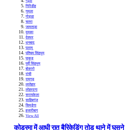
गढ़वा
गिरिडीह
गुमला
गोड्डा
चतरा
जामताड़ा
दुमका
देवघर
धनबाद
पलामू
पश्चिम सिंहभूम
पाकुड़
पूर्वी सिंहभूम
बोकारो
रांची
रामगढ़
लातेहार
लोहरदगा
सरायकेला
साहिबगंज
सिमडेगा
हजारीबाग
View All
कोडरमा में आधी रात बैरिकेडिंग तोड़ थाने में घुसने