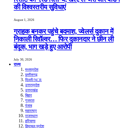
की विश्वस्तरीय सुविधाएं
August 1, 2026
ग्राहक बनकर पहुंचे बदमाश, ज्वेलर्स दुकान में
निकाली रिवॉल्वर… फिर दुकानदार ने छीन ली
बंदूक, भाग खड़े हुए आरोपी
July 30, 2026
राज्य
मध्यप्रदेश
छत्तीसगढ़
दिल्ली/NCR
उत्तरप्रदेश
उत्तराखंड
बिहार
गुजरात
पंजाब
महाराष्ट्र
राजस्थान
हरियाणा
हिमाचल प्रदेश