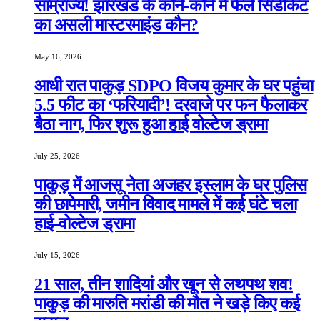
साम्राज्य! झारखंड के कोने-कोने में फैले सिंडीकेट
का असली मास्टरमाइंड कौन?
May 16, 2026
आधी रात पाकुड़ SDPO विजय कुमार के घर पहुंचा
5.5 फीट का ‘फरियादी’! दरवाजे पर फन फैलाकर
बैठा नाग, फिर शुरू हुआ हाई वोल्टेज ड्रामा
July 25, 2026
पाकुड़ में आजसू नेता अजहर इस्लाम के घर पुलिस
की छापेमारी, जमीन विवाद मामले में कई घंटे चला
हाई-वोल्टेज ड्रामा
July 15, 2026
21 साल, तीन शादियां और खून से लथपथ शव!
पाकुड़ की मारुति मरांडी की मौत ने खड़े किए कई