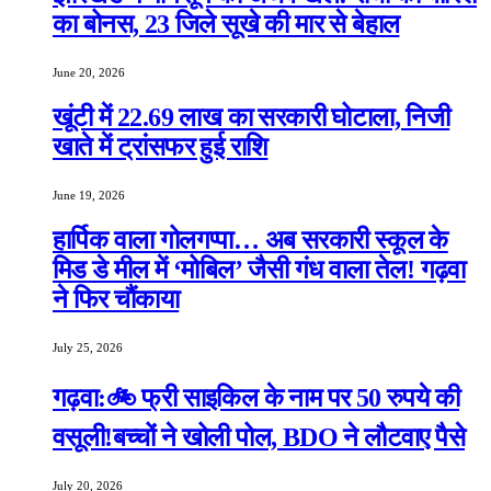
का बोनस, 23 जिले सूखे की मार से बेहाल
June 20, 2026
खूंटी में 22.69 लाख का सरकारी घोटाला, निजी
खाते में ट्रांसफर हुई राशि
June 19, 2026
हार्पिक वाला गोलगप्पा… अब सरकारी स्कूल के
मिड डे मील में ‘मोबिल’ जैसी गंध वाला तेल! गढ़वा
ने फिर चौंकाया
July 25, 2026
गढ़वा:🚲 फ्री साइकिल के नाम पर 50 रुपये की
वसूली!बच्चों ने खोली पोल, BDO ने लौटवाए पैसे
July 20, 2026