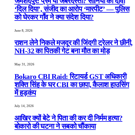
जमशेदपुर: प्रेम या जबरदस्ती? सोनिया का दावा
‘दिल दिया’, संजीद का आरोप ‘मारपीट’ — पुलिस
को घेरकर गाँव ने क्या संदेश दिया?
June 8, 2026
राशन लेने निकले मजदूर की जिंदगी ट्रेलर ने छीनी,
NH-32 का पितकी गेट बना मौत का मोड़
May 31, 2026
Bokaro CBI Raid: रिटायर्ड GST अधिकारी
शक्ति सिंह के घर CBI का छापा, कैलाश हाउसिंग
में हड़कंप
July 14, 2026
आखिर क्यों बेटे ने पिता की कर दी निर्मम हत्या?
बोकारो की घटना ने सबको चौंकाया