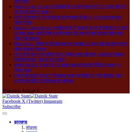
जांच जारी
Bokaro Cyber Fraud: HI लिखते ही 82 वर्षीय बुजुर्ग से ₹7.65 लाख की ठगी,
40 दिन में लौटे ₹7 लाख
मनरेगा में रामगढ़ ने रचा इतिहास! पूरे झारखंड में नंबर-1, 6 टन आम का हुआ
विदेश निर्यात
Bokaro Triple Murder: सनकी पड़ोसी ने कुल्हाड़ी से एक ही परिवार के 3 लोगों
को काट डाला, आरोपी कैसे हुआ गिरफ्तार और क्या थी खूनी वारदात की वजह?
पढ़िए पूरी दास्तान
Bihar News: बेतिया में विजिलेंस का बड़ा धमाका! 15 हजार की घूस लेते पंचायत
सचिव रंगेहाथ गिरफ्तार
पटना जाते समय नगर परिषद के EO विमल कुमार की हत्या, सड़क पर रोककर
बेरहमी से हमला; जांच में जुटी पुलिस
धनबाद: बंद BCCL भवन में 150 करोड़ का फर्जी लॉटरी सिंडिकेट पकड़ा, 9
प्रिंटर जब्त
रामगढ़ की बदलेगी पहचान! जिमखाना क्लब एंड रिसॉर्ट का ग्रैंड रिलॉन्च, खेल,
लग्जरी और वेडिंग की विश्वस्तरीय सुविधाएं
Thursday, August 6
Facebook
X (Twitter)
Instagram
Subscribe
झारखण्ड
कोडरमा