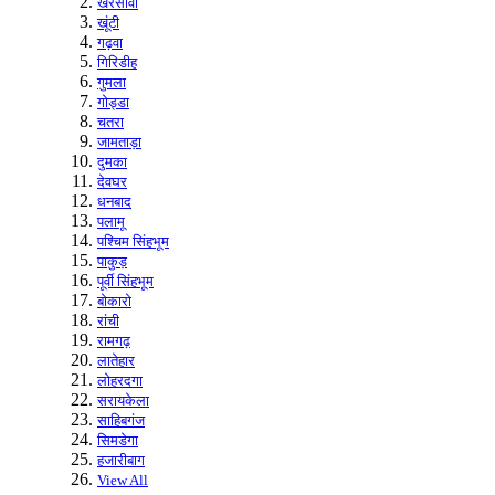
खरसावां
खूंटी
गढ़वा
गिरिडीह
गुमला
गोड्डा
चतरा
जामताड़ा
दुमका
देवघर
धनबाद
पलामू
पश्चिम सिंहभूम
पाकुड़
पूर्वी सिंहभूम
बोकारो
रांची
रामगढ़
लातेहार
लोहरदगा
सरायकेला
साहिबगंज
सिमडेगा
हजारीबाग
View All