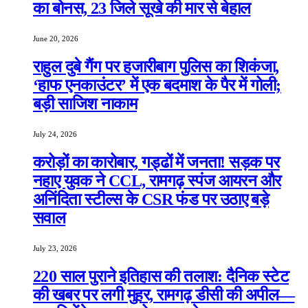
का बोनस, 23 जिले सूखे की मार से बेहाल
June 20, 2026
राहुल दुबे गैंग पर हजारीबाग पुलिस का शिकंजा,
‘हाफ एनकाउंटर’ में एक बदमाश के पैर में गोली;
बड़ी साजिश नाकाम
July 24, 2026
करोड़ों का कारोबार, गड्ढों में जनता! सड़क पर
नहाए युवक ने CCL, रामगढ़ स्पंज आयरन और
अनिंदिता स्टील्स के CSR फंड पर उठाए बड़े
सवाल
July 23, 2026
220 साल पुराने इतिहास की तलाश: दैनिक स्टेट
की खबर पर लगी मुहर, रामगढ़ डीसी की अपील—