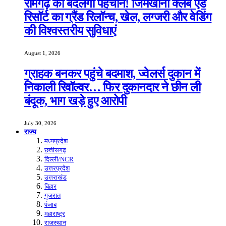
रामगढ़ की बदलेगी पहचान! जिमखाना क्लब एंड
रिसॉर्ट का ग्रैंड रिलॉन्च, खेल, लग्जरी और वेडिंग
की विश्वस्तरीय सुविधाएं
August 1, 2026
ग्राहक बनकर पहुंचे बदमाश, ज्वेलर्स दुकान में
निकाली रिवॉल्वर… फिर दुकानदार ने छीन ली
बंदूक, भाग खड़े हुए आरोपी
July 30, 2026
राज्य
मध्यप्रदेश
छत्तीसगढ़
दिल्ली/NCR
उत्तरप्रदेश
उत्तराखंड
बिहार
गुजरात
पंजाब
महाराष्ट्र
राजस्थान