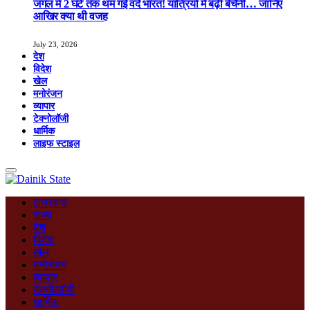
जंगल में 2 घंटे तक थम गई वंदे भारत! यात्रियों में बढ़ी बेचैनी… जानिए
आखिर क्या थी वजह
July 23, 2026
देश
विदेश
खेल
मनोरंजन
व्यापार
टेक्नोलॉजी
धार्मिक
लाइफ स्टाइल
झारखण्ड
राज्य
देश
विदेश
खेल
मनोरंजन
व्यापार
टेक्नोलॉजी
धार्मिक