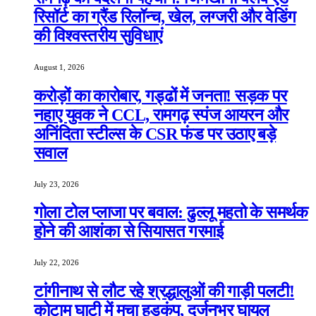
रिसॉर्ट का ग्रैंड रिलॉन्च, खेल, लग्जरी और वेडिंग
की विश्वस्तरीय सुविधाएं
August 1, 2026
करोड़ों का कारोबार, गड्ढों में जनता! सड़क पर
नहाए युवक ने CCL, रामगढ़ स्पंज आयरन और
अनिंदिता स्टील्स के CSR फंड पर उठाए बड़े
सवाल
July 23, 2026
गोला टोल प्लाजा पर बवाल: ढुल्लू महतो के समर्थक
होने की आशंका से सियासत गरमाई
July 22, 2026
टांगीनाथ से लौट रहे श्रद्धालुओं की गाड़ी पलटी!
कोटाम घाटी में मचा हड़कंप, दर्जनभर घायल