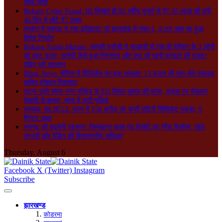
जांच जारी
Bokaro Cyber Fraud: HI लिखते ही 82 वर्षीय बुजुर्ग से ₹7.65 लाख की ठगी,
40 दिन में लौटे ₹7 लाख
मनरेगा में रामगढ़ ने रचा इतिहास! पूरे झारखंड में नंबर-1, 6 टन आम का हुआ
विदेश निर्यात
Bokaro Triple Murder: सनकी पड़ोसी ने कुल्हाड़ी से एक ही परिवार के 3 लोगों
को काट डाला, आरोपी कैसे हुआ गिरफ्तार और क्या थी खूनी वारदात की वजह?
पढ़िए पूरी दास्तान
Bihar News: बेतिया में विजिलेंस का बड़ा धमाका! 15 हजार की घूस लेते पंचायत
सचिव रंगेहाथ गिरफ्तार
पटना जाते समय नगर परिषद के EO विमल कुमार की हत्या, सड़क पर रोककर
बेरहमी से हमला; जांच में जुटी पुलिस
धनबाद: बंद BCCL भवन में 150 करोड़ का फर्जी लॉटरी सिंडिकेट पकड़ा, 9
प्रिंटर जब्त
रामगढ़ की बदलेगी पहचान! जिमखाना क्लब एंड रिसॉर्ट का ग्रैंड रिलॉन्च, खेल,
लग्जरी और वेडिंग की विश्वस्तरीय सुविधाएं
Thursday, August 6
Facebook
X (Twitter)
Instagram
Subscribe
झारखण्ड
कोडरमा