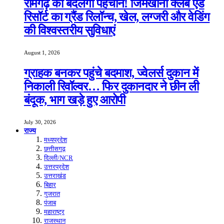
रामगढ़ की बदलेगी पहचान! जिमखाना क्लब एंड
रिसॉर्ट का ग्रैंड रिलॉन्च, खेल, लग्जरी और वेडिंग
की विश्वस्तरीय सुविधाएं
August 1, 2026
ग्राहक बनकर पहुंचे बदमाश, ज्वेलर्स दुकान में
निकाली रिवॉल्वर… फिर दुकानदार ने छीन ली
बंदूक, भाग खड़े हुए आरोपी
July 30, 2026
राज्य
मध्यप्रदेश
छत्तीसगढ़
दिल्ली/NCR
उत्तरप्रदेश
उत्तराखंड
बिहार
गुजरात
पंजाब
महाराष्ट्र
राजस्थान