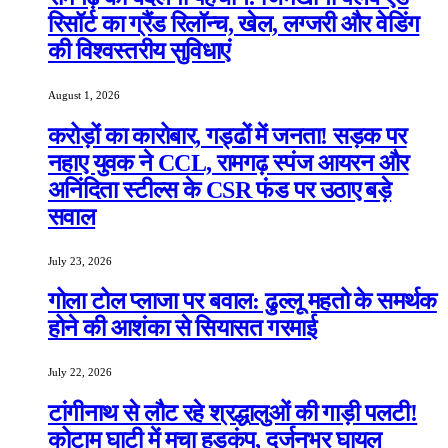
रिसॉर्ट का ग्रैंड रिलॉन्च, खेल, लग्जरी और वेडिंग
की विश्वस्तरीय सुविधाएं
August 1, 2026
करोड़ों का कारोबार, गड्ढों में जनता! सड़क पर
नहाए युवक ने CCL, रामगढ़ स्पंज आयरन और
अनिंदिता स्टील्स के CSR फंड पर उठाए बड़े
सवाल
July 23, 2026
गोला टोल प्लाजा पर बवाल: ढुल्लू महतो के समर्थक
होने की आशंका से सियासत गरमाई
July 22, 2026
टांगीनाथ से लौट रहे श्रद्धालुओं की गाड़ी पलटी!
कोटाम घाटी में मचा हड़कंप, दर्जनभर घायल