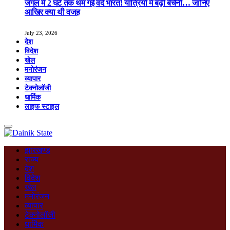
जंगल में 2 घंटे तक थम गई वंदे भारत! यात्रियों में बढ़ी बेचैनी… जानिए
आखिर क्या थी वजह
July 23, 2026
देश
विदेश
खेल
मनोरंजन
व्यापार
टेक्नोलॉजी
धार्मिक
लाइफ स्टाइल
झारखण्ड
राज्य
देश
विदेश
खेल
मनोरंजन
व्यापार
टेक्नोलॉजी
धार्मिक