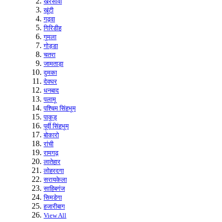
खरसावां
खूंटी
गढ़वा
गिरिडीह
गुमला
गोड्डा
चतरा
जामताड़ा
दुमका
देवघर
धनबाद
पलामू
पश्चिम सिंहभूम
पाकुड़
पूर्वी सिंहभूम
बोकारो
रांची
रामगढ़
लातेहार
लोहरदगा
सरायकेला
साहिबगंज
सिमडेगा
हजारीबाग
View All