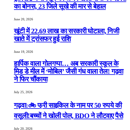
का बोनस, 23 जिले सूखे की मार से बेहाल
June 20, 2026
खूंटी में 22.69 लाख का सरकारी घोटाला, निजी
खाते में ट्रांसफर हुई राशि
June 19, 2026
हार्पिक वाला गोलगप्पा… अब सरकारी स्कूल के
मिड डे मील में ‘मोबिल’ जैसी गंध वाला तेल! गढ़वा
ने फिर चौंकाया
July 25, 2026
गढ़वा:🚲 फ्री साइकिल के नाम पर 50 रुपये की
वसूली!बच्चों ने खोली पोल, BDO ने लौटवाए पैसे
July 20, 2026