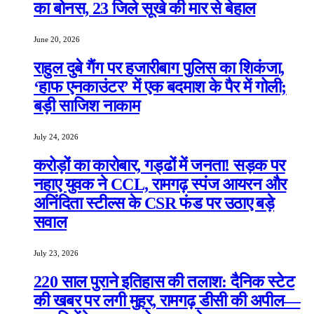
का बोनस, 23 जिले सूखे की मार से बेहाल
June 20, 2026
राहुल दुबे गैंग पर हजारीबाग पुलिस का शिकंजा,
‘हाफ एनकाउंटर’ में एक बदमाश के पैर में गोली;
बड़ी साजिश नाकाम
July 24, 2026
करोड़ों का कारोबार, गड्ढों में जनता! सड़क पर
नहाए युवक ने CCL, रामगढ़ स्पंज आयरन और
अनिंदिता स्टील्स के CSR फंड पर उठाए बड़े
सवाल
July 23, 2026
220 साल पुराने इतिहास की तलाश: दैनिक स्टेट
की खबर पर लगी मुहर, रामगढ़ डीसी की अपील—