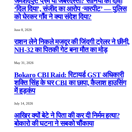
जमशेदपुर: प्रेम या जबरदस्ती? सोनिया का दावा
‘दिल दिया’, संजीद का आरोप ‘मारपीट’ — पुलिस
को घेरकर गाँव ने क्या संदेश दिया?
June 8, 2026
राशन लेने निकले मजदूर की जिंदगी ट्रेलर ने छीनी,
NH-32 का पितकी गेट बना मौत का मोड़
May 31, 2026
Bokaro CBI Raid: रिटायर्ड GST अधिकारी
शक्ति सिंह के घर CBI का छापा, कैलाश हाउसिंग
में हड़कंप
July 14, 2026
आखिर क्यों बेटे ने पिता की कर दी निर्मम हत्या?
बोकारो की घटना ने सबको चौंकाया