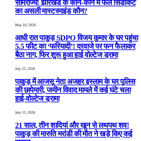
साम्राज्य! झारखंड के कोने-कोने में फैले सिंडीकेट
का असली मास्टरमाइंड कौन?
May 16, 2026
आधी रात पाकुड़ SDPO विजय कुमार के घर पहुंचा
5.5 फीट का ‘फरियादी’! दरवाजे पर फन फैलाकर
बैठा नाग, फिर शुरू हुआ हाई वोल्टेज ड्रामा
July 25, 2026
पाकुड़ में आजसू नेता अजहर इस्लाम के घर पुलिस
की छापेमारी, जमीन विवाद मामले में कई घंटे चला
हाई-वोल्टेज ड्रामा
July 15, 2026
21 साल, तीन शादियां और खून से लथपथ शव!
पाकुड़ की मारुति मरांडी की मौत ने खड़े किए कई