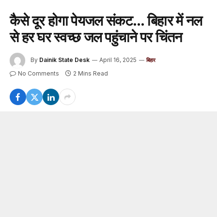
कैसे दूर होगा पेयजल संकट… बिहार में नल
से हर घर स्वच्छ जल पहुंचाने पर चिंतन
By
Dainik State Desk
April 16, 2025
बिहार
No Comments
2 Mins Read
बिहार में गहराते पेयजल संकट और हर घर नल का जल योजना को
जमीन पर प्रभावी तरीके से लागू करने के लिए सेमिनार का आयोजन
किया गया. इस कार्यशाला में लोक स्वास्थ्य अभियंत्रन विभाग, मनरेगा
और दूसरे संबंधित विभाग के सीनियर अधिकारी और गैर सरकारी संगठनों
के प्रतिनिधि शामिल हुए. कार्यशाला की अध्यक्षता लोक स्वास्थ्य
अभियंत्रन विभाग के प्रधान सचिव पंकज कुमार ने की.