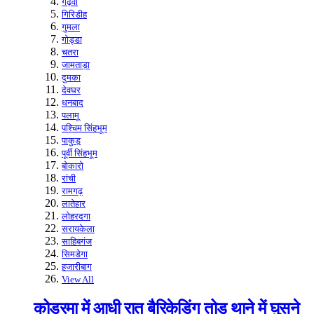
गढ़वा
गिरिडीह
गुमला
गोड्डा
चतरा
जामताड़ा
दुमका
देवघर
धनबाद
पलामू
पश्चिम सिंहभूम
पाकुड़
पूर्वी सिंहभूम
बोकारो
रांची
रामगढ़
लातेहार
लोहरदगा
सरायकेला
साहिबगंज
सिमडेगा
हजारीबाग
View All
कोडरमा में आधी रात बैरिकेडिंग तोड़ थाने में घुसने