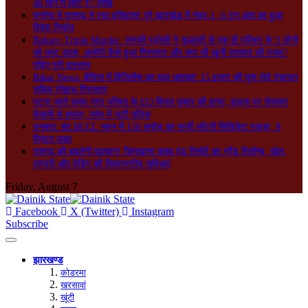
40 दिन में लौटे ₹7 लाख
मनरेगा में रामगढ़ ने रचा इतिहास! पूरे झारखंड में नंबर-1, 6 टन आम का हुआ
विदेश निर्यात
Bokaro Triple Murder: सनकी पड़ोसी ने कुल्हाड़ी से एक ही परिवार के 3 लोगों
को काट डाला, आरोपी कैसे हुआ गिरफ्तार और क्या थी खूनी वारदात की वजह?
पढ़िए पूरी दास्तान
Bihar News: बेतिया में विजिलेंस का बड़ा धमाका! 15 हजार की घूस लेते पंचायत
सचिव रंगेहाथ गिरफ्तार
पटना जाते समय नगर परिषद के EO विमल कुमार की हत्या, सड़क पर रोककर
बेरहमी से हमला; जांच में जुटी पुलिस
धनबाद: बंद BCCL भवन में 150 करोड़ का फर्जी लॉटरी सिंडिकेट पकड़ा, 9
प्रिंटर जब्त
रामगढ़ की बदलेगी पहचान! जिमखाना क्लब एंड रिसॉर्ट का ग्रैंड रिलॉन्च, खेल,
लग्जरी और वेडिंग की विश्वस्तरीय सुविधाएं
Friday, August 7
Facebook
X (Twitter)
Instagram
Subscribe
झारखण्ड
कोडरमा
खरसावां
खूंटी