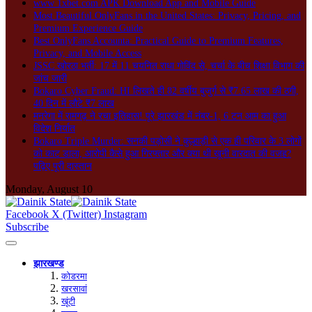
www 1xbet.com APK Download App and Mobile Guide
Most Beautiful OnlyFans in the United States: Privacy, Pricing, and
Premium Experience Guide
Best OnlyFans Accounta: Practical Guide to Premium Features,
Privacy, and Mobile Access
JSSC खोरठा भर्ती: 17 में 11 चयनित राधा गोविंद से, चर्चा के बीच शिक्षा विभाग की
जांच जारी
Bokaro Cyber Fraud: HI लिखते ही 82 वर्षीय बुजुर्ग से ₹7.65 लाख की ठगी,
40 दिन में लौटे ₹7 लाख
मनरेगा में रामगढ़ ने रचा इतिहास! पूरे झारखंड में नंबर-1, 6 टन आम का हुआ
विदेश निर्यात
Bokaro Triple Murder: सनकी पड़ोसी ने कुल्हाड़ी से एक ही परिवार के 3 लोगों
को काट डाला, आरोपी कैसे हुआ गिरफ्तार और क्या थी खूनी वारदात की वजह?
पढ़िए पूरी दास्तान
Monday, August 10
Facebook
X (Twitter)
Instagram
Subscribe
झारखण्ड
कोडरमा
खरसावां
खूंटी