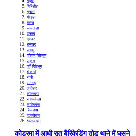
गढ़वा
गिरिडीह
गुमला
गोड्डा
चतरा
जामताड़ा
दुमका
देवघर
धनबाद
पलामू
पश्चिम सिंहभूम
पाकुड़
पूर्वी सिंहभूम
बोकारो
रांची
रामगढ़
लातेहार
लोहरदगा
सरायकेला
साहिबगंज
सिमडेगा
हजारीबाग
View All
कोडरमा में आधी रात बैरिकेडिंग तोड़ थाने में घुसने