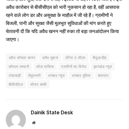
अवैध कारोबार से बीसीसीएल को भारी नुकसान हो रहा है, वहीं आसपास
रहने वाले लोग डर और असुरक्षा के माहौल में जी रहे हैं। ग्रामीणों ने
बिजली, पानी और सुरक्षा जैसी मूलभूत सुविधाओं की मांग करते हुए
चेतावनी दी कि यदि अवैध खनन नहीं रुका तो बड़ा जनआंदोलन किया
जाएगा।
अवैध कोयला खनन
अवैध मुहाना
एरिया 5 जीएम
केंदुआडीह
कोयला तस्करी
कोल माफिया
ग्रामीणों का विरोध
झारखंड न्यूज
टांडाबाड़ी
तेतुलमारी
धनबाद न्यूज
धनबाद पुलिस
बाघमारा
बीसीसीएल
सोनार बस्ती
Dainik State Desk
Website