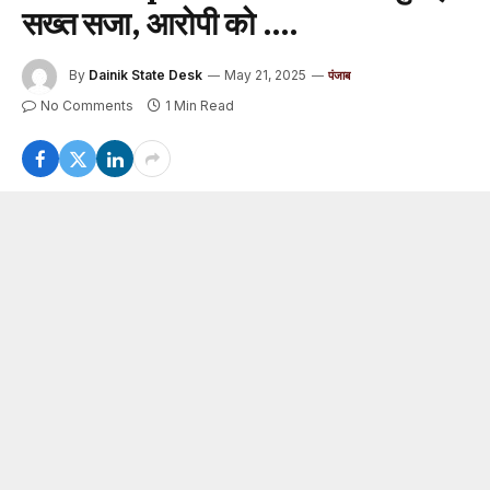
सख्त सजा, आरोपी को ….
By
Dainik State Desk
May 21, 2025
पंजाब
No Comments
1 Min Read
अमृतसर :
माननीय न्यायाधीश तृप्तजोत कौर अतिरिक्त जिला एवं सत्र
न्यायाधीश (फास्ट ट्रैक स्पेशल कोर्ट) ने 7 वर्ष की बच्ची के साथ दुष्कर्म
करने वाले उमेश यादव को 20 वर्षों के लिए जेल की सजा तथा 40 हज़ार
रूपये का जुर्माना किया है। उमेश यादव टाईल मिस्त्री का काम करता
था।
ये मामला थाना सदर में दर्ज किया गया था। कोर्ट में आरोपी उमेश यादव
पर आरोप सिद्व‌ होने पर उक्त फैसला सुनाया गया। आरोपी उमेश यादव