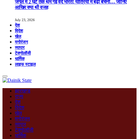
जंगल में 2 घंटे तक थम गई वंदे भारत! यात्रियों में बढ़ी बेचैनी… जानिए
आखिर क्या थी वजह
July 23, 2026
देश
विदेश
खेल
मनोरंजन
व्यापार
टेक्नोलॉजी
धार्मिक
लाइफ स्टाइल
झारखण्ड
राज्य
देश
विदेश
खेल
मनोरंजन
व्यापार
टेक्नोलॉजी
धार्मिक