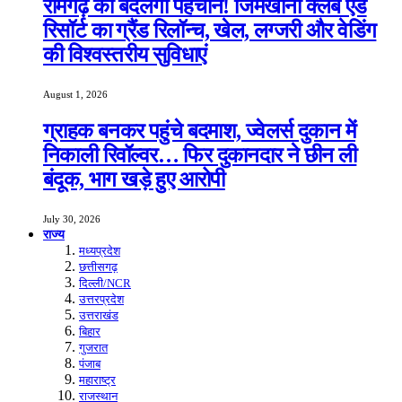
रामगढ़ की बदलेगी पहचान! जिमखाना क्लब एंड
रिसॉर्ट का ग्रैंड रिलॉन्च, खेल, लग्जरी और वेडिंग
की विश्वस्तरीय सुविधाएं
August 1, 2026
ग्राहक बनकर पहुंचे बदमाश, ज्वेलर्स दुकान में
निकाली रिवॉल्वर… फिर दुकानदार ने छीन ली
बंदूक, भाग खड़े हुए आरोपी
July 30, 2026
राज्य
मध्यप्रदेश
छत्तीसगढ़
दिल्ली/NCR
उत्तरप्रदेश
उत्तराखंड
बिहार
गुजरात
पंजाब
महाराष्ट्र
राजस्थान