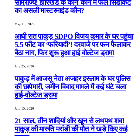
साम्राज्य! झारखंड के कोने-कोने में फैले सिंडीकेट
का असली मास्टरमाइंड कौन?
May 16, 2026
आधी रात पाकुड़ SDPO विजय कुमार के घर पहुंचा
5.5 फीट का ‘फरियादी’! दरवाजे पर फन फैलाकर
बैठा नाग, फिर शुरू हुआ हाई वोल्टेज ड्रामा
July 25, 2026
पाकुड़ में आजसू नेता अजहर इस्लाम के घर पुलिस
की छापेमारी, जमीन विवाद मामले में कई घंटे चला
हाई-वोल्टेज ड्रामा
July 15, 2026
21 साल, तीन शादियां और खून से लथपथ शव!
पाकुड़ की मारुति मरांडी की मौत ने खड़े किए कई