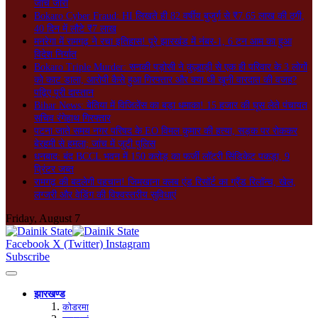
जांच जारी
Bokaro Cyber Fraud: HI लिखते ही 82 वर्षीय बुजुर्ग से ₹7.65 लाख की ठगी,
40 दिन में लौटे ₹7 लाख
मनरेगा में रामगढ़ ने रचा इतिहास! पूरे झारखंड में नंबर-1, 6 टन आम का हुआ
विदेश निर्यात
Bokaro Triple Murder: सनकी पड़ोसी ने कुल्हाड़ी से एक ही परिवार के 3 लोगों
को काट डाला, आरोपी कैसे हुआ गिरफ्तार और क्या थी खूनी वारदात की वजह?
पढ़िए पूरी दास्तान
Bihar News: बेतिया में विजिलेंस का बड़ा धमाका! 15 हजार की घूस लेते पंचायत
सचिव रंगेहाथ गिरफ्तार
पटना जाते समय नगर परिषद के EO विमल कुमार की हत्या, सड़क पर रोककर
बेरहमी से हमला; जांच में जुटी पुलिस
धनबाद: बंद BCCL भवन में 150 करोड़ का फर्जी लॉटरी सिंडिकेट पकड़ा, 9
प्रिंटर जब्त
रामगढ़ की बदलेगी पहचान! जिमखाना क्लब एंड रिसॉर्ट का ग्रैंड रिलॉन्च, खेल,
लग्जरी और वेडिंग की विश्वस्तरीय सुविधाएं
Friday, August 7
Facebook
X (Twitter)
Instagram
Subscribe
झारखण्ड
कोडरमा