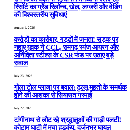
रिसॉर्ट का ग्रैंड रिलॉन्च, खेल, लग्जरी और वेडिंग
की विश्वस्तरीय सुविधाएं
August 1, 2026
करोड़ों का कारोबार, गड्ढों में जनता! सड़क पर
नहाए युवक ने CCL, रामगढ़ स्पंज आयरन और
अनिंदिता स्टील्स के CSR फंड पर उठाए बड़े
सवाल
July 23, 2026
गोला टोल प्लाजा पर बवाल: ढुल्लू महतो के समर्थक
होने की आशंका से सियासत गरमाई
July 22, 2026
टांगीनाथ से लौट रहे श्रद्धालुओं की गाड़ी पलटी!
कोटाम घाटी में मचा हड़कंप, दर्जनभर घायल