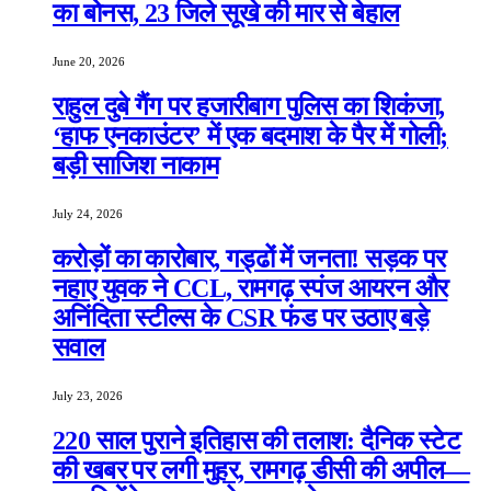
का बोनस, 23 जिले सूखे की मार से बेहाल
June 20, 2026
राहुल दुबे गैंग पर हजारीबाग पुलिस का शिकंजा,
‘हाफ एनकाउंटर’ में एक बदमाश के पैर में गोली;
बड़ी साजिश नाकाम
July 24, 2026
करोड़ों का कारोबार, गड्ढों में जनता! सड़क पर
नहाए युवक ने CCL, रामगढ़ स्पंज आयरन और
अनिंदिता स्टील्स के CSR फंड पर उठाए बड़े
सवाल
July 23, 2026
220 साल पुराने इतिहास की तलाश: दैनिक स्टेट
की खबर पर लगी मुहर, रामगढ़ डीसी की अपील—