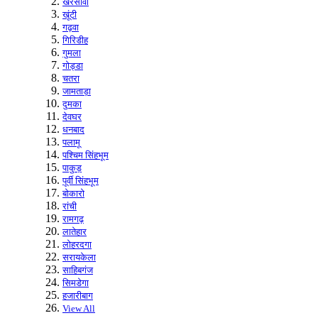
खरसावां
खूंटी
गढ़वा
गिरिडीह
गुमला
गोड्डा
चतरा
जामताड़ा
दुमका
देवघर
धनबाद
पलामू
पश्चिम सिंहभूम
पाकुड़
पूर्वी सिंहभूम
बोकारो
रांची
रामगढ़
लातेहार
लोहरदगा
सरायकेला
साहिबगंज
सिमडेगा
हजारीबाग
View All