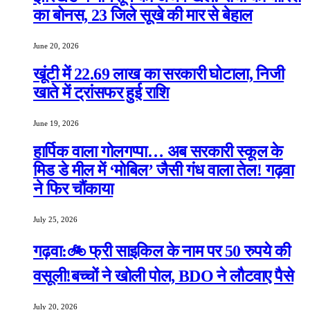
का बोनस, 23 जिले सूखे की मार से बेहाल
June 20, 2026
खूंटी में 22.69 लाख का सरकारी घोटाला, निजी
खाते में ट्रांसफर हुई राशि
June 19, 2026
हार्पिक वाला गोलगप्पा… अब सरकारी स्कूल के
मिड डे मील में ‘मोबिल’ जैसी गंध वाला तेल! गढ़वा
ने फिर चौंकाया
July 25, 2026
गढ़वा:🚲 फ्री साइकिल के नाम पर 50 रुपये की
वसूली!बच्चों ने खोली पोल, BDO ने लौटवाए पैसे
July 20, 2026