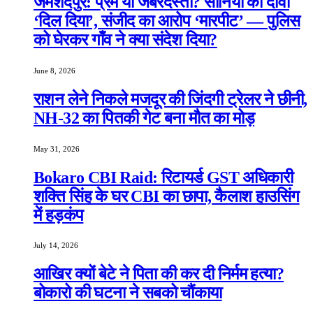
जमशेदपुर: प्रेम या जबरदस्ती? सोनिया का दावा
‘दिल दिया’, संजीद का आरोप ‘मारपीट’ — पुलिस
को घेरकर गाँव ने क्या संदेश दिया?
June 8, 2026
राशन लेने निकले मजदूर की जिंदगी ट्रेलर ने छीनी,
NH-32 का पितकी गेट बना मौत का मोड़
May 31, 2026
Bokaro CBI Raid: रिटायर्ड GST अधिकारी
शक्ति सिंह के घर CBI का छापा, कैलाश हाउसिंग
में हड़कंप
July 14, 2026
आखिर क्यों बेटे ने पिता की कर दी निर्मम हत्या?
बोकारो की घटना ने सबको चौंकाया