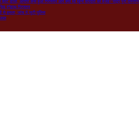
ो काट डाला, आरोपी कैसे हुआ गिरफ्तार और क्या थी खूनी वारदात की वजह? पढ़िए पूरी दास्तान
िव रंगेहाथ गिरफ्तार
े हमला; जांच में जुटी पुलिस
जब्त