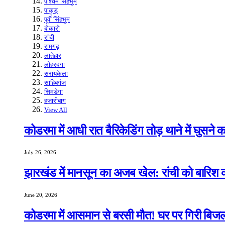
पश्चिम सिंहभूम
पाकुड़
पूर्वी सिंहभूम
बोकारो
रांची
रामगढ़
लातेहार
लोहरदगा
सरायकेला
साहिबगंज
सिमडेगा
हजारीबाग
View All
कोडरमा में आधी रात बैरिकेडिंग तोड़ थाने में घुसने
July 26, 2026
झारखंड में मानसून का अजब खेल: रांची को बारिश क
June 20, 2026
कोडरमा में आसमान से बरसी मौत! घर पर गिरी बिजली,