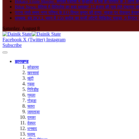
Bokaro Triple Murder: सनकी पड़ोसी ने कुल्हाड़ी से एक ही परिवार के 3 लोगों क
Bihar News: बेतिया में विजिलेंस का बड़ा धमाका! 15 हजार की घूस लेते पंचायत सच
पटना जाते समय नगर परिषद के EO विमल कुमार की हत्या, सड़क पर रोककर बेरहमी स
धनबाद: बंद BCCL भवन में 150 करोड़ का फर्जी लॉटरी सिंडिकेट पकड़ा, 9 प्रिंटर 
Saturday, August 8
Facebook
X (Twitter)
Instagram
Subscribe
झारखण्ड
कोडरमा
खरसावां
खूंटी
गढ़वा
गिरिडीह
गुमला
गोड्डा
चतरा
जामताड़ा
दुमका
देवघर
धनबाद
पलामू