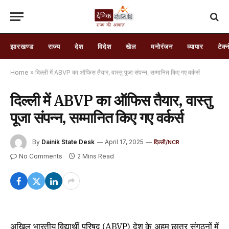
झारखण्ड
राज्य
देश
विदेश
खेल
मनोरंजन
व्यापार
टेक्
Home
»
दिल्ली में ABVP का ऑफिस तैयार, वास्तु पूजा संपन्न, सम्मानित किए गए वर्कर्स
दिल्ली में ABVP का ऑफिस तैयार, वास्तु
पूजा संपन्न, सम्मानित किए गए वर्कर्स
By
Dainik State Desk
April 17, 2025
दिल्ली/NCR
No Comments
2 Mins Read
अखिल भारतीय विद्यार्थी परिषद (ABVP) देश के अहम छात्र संगठनों में