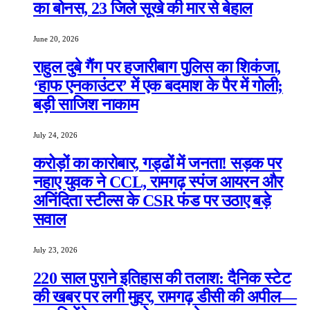
का बोनस, 23 जिले सूखे की मार से बेहाल
June 20, 2026
राहुल दुबे गैंग पर हजारीबाग पुलिस का शिकंजा,
‘हाफ एनकाउंटर’ में एक बदमाश के पैर में गोली;
बड़ी साजिश नाकाम
July 24, 2026
करोड़ों का कारोबार, गड्ढों में जनता! सड़क पर
नहाए युवक ने CCL, रामगढ़ स्पंज आयरन और
अनिंदिता स्टील्स के CSR फंड पर उठाए बड़े
सवाल
July 23, 2026
220 साल पुराने इतिहास की तलाश: दैनिक स्टेट
की खबर पर लगी मुहर, रामगढ़ डीसी की अपील—