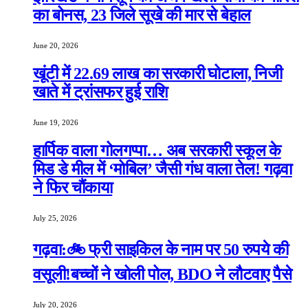
का बोनस, 23 जिले सूखे की मार से बेहाल
June 20, 2026
खूंटी में 22.69 लाख का सरकारी घोटाला, निजी
खाते में ट्रांसफर हुई राशि
June 19, 2026
हार्पिक वाला गोलगप्पा… अब सरकारी स्कूल के
मिड डे मील में ‘मोबिल’ जैसी गंध वाला तेल! गढ़वा
ने फिर चौंकाया
July 25, 2026
गढ़वा:🚲 फ्री साइकिल के नाम पर 50 रुपये की
वसूली!बच्चों ने खोली पोल, BDO ने लौटवाए पैसे
July 20, 2026