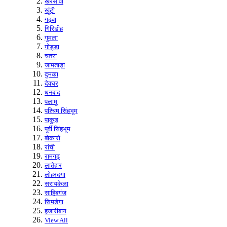
खरसावां
खूंटी
गढ़वा
गिरिडीह
गुमला
गोड्डा
चतरा
जामताड़ा
दुमका
देवघर
धनबाद
पलामू
पश्चिम सिंहभूम
पाकुड़
पूर्वी सिंहभूम
बोकारो
रांची
रामगढ़
लातेहार
लोहरदगा
सरायकेला
साहिबगंज
सिमडेगा
हजारीबाग
View All