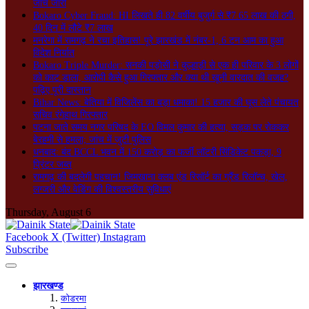
जांच जारी
Bokaro Cyber Fraud: HI लिखते ही 82 वर्षीय बुजुर्ग से ₹7.65 लाख की ठगी,
40 दिन में लौटे ₹7 लाख
मनरेगा में रामगढ़ ने रचा इतिहास! पूरे झारखंड में नंबर-1, 6 टन आम का हुआ
विदेश निर्यात
Bokaro Triple Murder: सनकी पड़ोसी ने कुल्हाड़ी से एक ही परिवार के 3 लोगों
को काट डाला, आरोपी कैसे हुआ गिरफ्तार और क्या थी खूनी वारदात की वजह?
पढ़िए पूरी दास्तान
Bihar News: बेतिया में विजिलेंस का बड़ा धमाका! 15 हजार की घूस लेते पंचायत
सचिव रंगेहाथ गिरफ्तार
पटना जाते समय नगर परिषद के EO विमल कुमार की हत्या, सड़क पर रोककर
बेरहमी से हमला; जांच में जुटी पुलिस
धनबाद: बंद BCCL भवन में 150 करोड़ का फर्जी लॉटरी सिंडिकेट पकड़ा, 9
प्रिंटर जब्त
रामगढ़ की बदलेगी पहचान! जिमखाना क्लब एंड रिसॉर्ट का ग्रैंड रिलॉन्च, खेल,
लग्जरी और वेडिंग की विश्वस्तरीय सुविधाएं
Thursday, August 6
Facebook
X (Twitter)
Instagram
Subscribe
झारखण्ड
कोडरमा