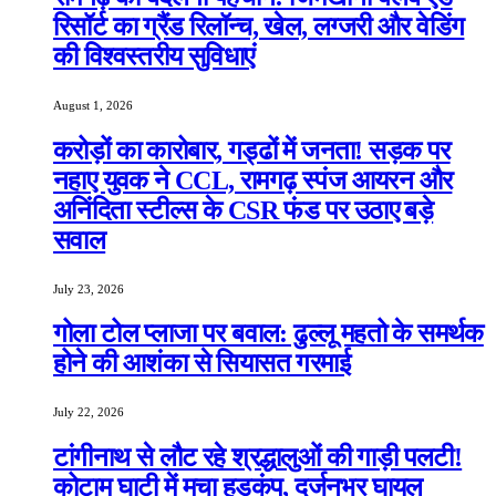
रिसॉर्ट का ग्रैंड रिलॉन्च, खेल, लग्जरी और वेडिंग
की विश्वस्तरीय सुविधाएं
August 1, 2026
करोड़ों का कारोबार, गड्ढों में जनता! सड़क पर
नहाए युवक ने CCL, रामगढ़ स्पंज आयरन और
अनिंदिता स्टील्स के CSR फंड पर उठाए बड़े
सवाल
July 23, 2026
गोला टोल प्लाजा पर बवाल: ढुल्लू महतो के समर्थक
होने की आशंका से सियासत गरमाई
July 22, 2026
टांगीनाथ से लौट रहे श्रद्धालुओं की गाड़ी पलटी!
कोटाम घाटी में मचा हड़कंप, दर्जनभर घायल