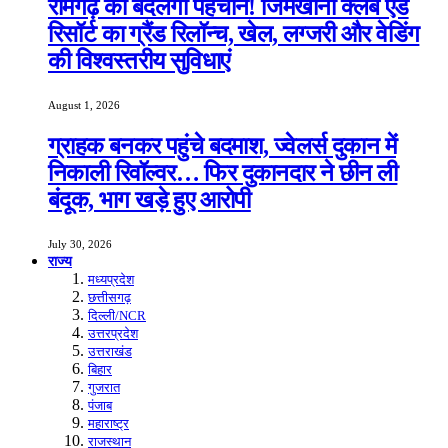
रामगढ़ की बदलेगी पहचान! जिमखाना क्लब एंड
रिसॉर्ट का ग्रैंड रिलॉन्च, खेल, लग्जरी और वेडिंग
की विश्वस्तरीय सुविधाएं
August 1, 2026
ग्राहक बनकर पहुंचे बदमाश, ज्वेलर्स दुकान में
निकाली रिवॉल्वर… फिर दुकानदार ने छीन ली
बंदूक, भाग खड़े हुए आरोपी
July 30, 2026
राज्य
मध्यप्रदेश
छत्तीसगढ़
दिल्ली/NCR
उत्तरप्रदेश
उत्तराखंड
बिहार
गुजरात
पंजाब
महाराष्ट्र
राजस्थान