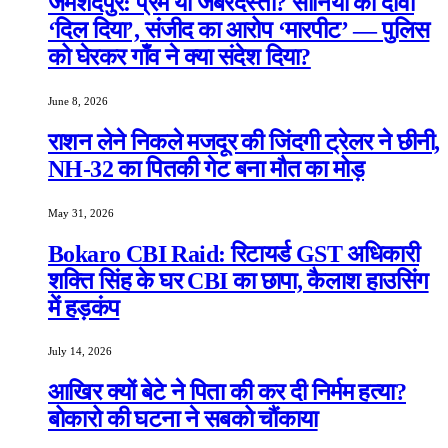
जमशेदपुर: प्रेम या जबरदस्ती? सोनिया का दावा
‘दिल दिया’, संजीद का आरोप ‘मारपीट’ — पुलिस
को घेरकर गाँव ने क्या संदेश दिया?
June 8, 2026
राशन लेने निकले मजदूर की जिंदगी ट्रेलर ने छीनी,
NH-32 का पितकी गेट बना मौत का मोड़
May 31, 2026
Bokaro CBI Raid: रिटायर्ड GST अधिकारी
शक्ति सिंह के घर CBI का छापा, कैलाश हाउसिंग
में हड़कंप
July 14, 2026
आखिर क्यों बेटे ने पिता की कर दी निर्मम हत्या?
बोकारो की घटना ने सबको चौंकाया