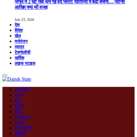
जंगल में 2 घंटे तक थम गई वंदे भारत! यात्रियों में बढ़ी बेचैनी… जानिए
आखिर क्या थी वजह
July 23, 2026
देश
विदेश
खेल
मनोरंजन
व्यापार
टेक्नोलॉजी
धार्मिक
लाइफ स्टाइल
झारखण्ड
राज्य
देश
विदेश
खेल
मनोरंजन
व्यापार
टेक्नोलॉजी
धार्मिक