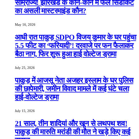
साम्राज्य! झारखंड के कोने-कोने में फैले सिंडीकेट
का असली मास्टरमाइंड कौन?
May 16, 2026
आधी रात पाकुड़ SDPO विजय कुमार के घर पहुंचा
5.5 फीट का ‘फरियादी’! दरवाजे पर फन फैलाकर
बैठा नाग, फिर शुरू हुआ हाई वोल्टेज ड्रामा
July 25, 2026
पाकुड़ में आजसू नेता अजहर इस्लाम के घर पुलिस
की छापेमारी, जमीन विवाद मामले में कई घंटे चला
हाई-वोल्टेज ड्रामा
July 15, 2026
21 साल, तीन शादियां और खून से लथपथ शव!
पाकुड़ की मारुति मरांडी की मौत ने खड़े किए कई