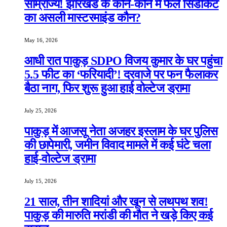
साम्राज्य! झारखंड के कोने-कोने में फैले सिंडीकेट
का असली मास्टरमाइंड कौन?
May 16, 2026
आधी रात पाकुड़ SDPO विजय कुमार के घर पहुंचा
5.5 फीट का ‘फरियादी’! दरवाजे पर फन फैलाकर
बैठा नाग, फिर शुरू हुआ हाई वोल्टेज ड्रामा
July 25, 2026
पाकुड़ में आजसू नेता अजहर इस्लाम के घर पुलिस
की छापेमारी, जमीन विवाद मामले में कई घंटे चला
हाई-वोल्टेज ड्रामा
July 15, 2026
21 साल, तीन शादियां और खून से लथपथ शव!
पाकुड़ की मारुति मरांडी की मौत ने खड़े किए कई