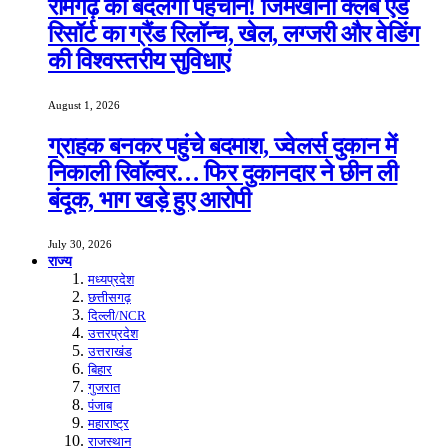
रामगढ़ की बदलेगी पहचान! जिमखाना क्लब एंड
रिसॉर्ट का ग्रैंड रिलॉन्च, खेल, लग्जरी और वेडिंग
की विश्वस्तरीय सुविधाएं
August 1, 2026
ग्राहक बनकर पहुंचे बदमाश, ज्वेलर्स दुकान में
निकाली रिवॉल्वर… फिर दुकानदार ने छीन ली
बंदूक, भाग खड़े हुए आरोपी
July 30, 2026
राज्य
मध्यप्रदेश
छत्तीसगढ़
दिल्ली/NCR
उत्तरप्रदेश
उत्तराखंड
बिहार
गुजरात
पंजाब
महाराष्ट्र
राजस्थान