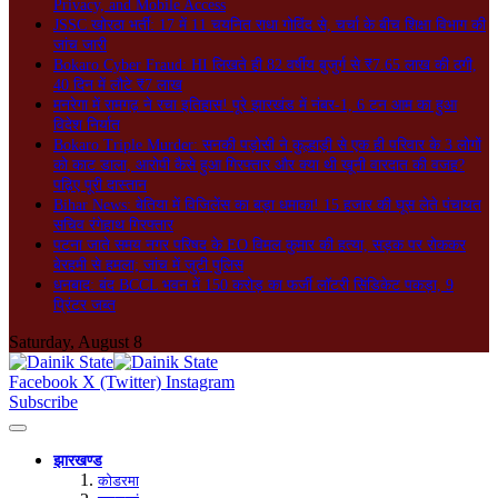
Privacy, and Mobile Access
JSSC खोरठा भर्ती: 17 में 11 चयनित राधा गोविंद से, चर्चा के बीच शिक्षा विभाग की
जांच जारी
Bokaro Cyber Fraud: HI लिखते ही 82 वर्षीय बुजुर्ग से ₹7.65 लाख की ठगी,
40 दिन में लौटे ₹7 लाख
मनरेगा में रामगढ़ ने रचा इतिहास! पूरे झारखंड में नंबर-1, 6 टन आम का हुआ
विदेश निर्यात
Bokaro Triple Murder: सनकी पड़ोसी ने कुल्हाड़ी से एक ही परिवार के 3 लोगों
को काट डाला, आरोपी कैसे हुआ गिरफ्तार और क्या थी खूनी वारदात की वजह?
पढ़िए पूरी दास्तान
Bihar News: बेतिया में विजिलेंस का बड़ा धमाका! 15 हजार की घूस लेते पंचायत
सचिव रंगेहाथ गिरफ्तार
पटना जाते समय नगर परिषद के EO विमल कुमार की हत्या, सड़क पर रोककर
बेरहमी से हमला; जांच में जुटी पुलिस
धनबाद: बंद BCCL भवन में 150 करोड़ का फर्जी लॉटरी सिंडिकेट पकड़ा, 9
प्रिंटर जब्त
Saturday, August 8
Facebook
X (Twitter)
Instagram
Subscribe
झारखण्ड
कोडरमा