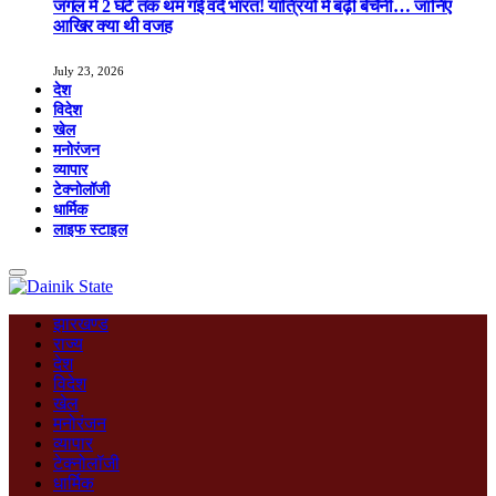
जंगल में 2 घंटे तक थम गई वंदे भारत! यात्रियों में बढ़ी बेचैनी… जानिए
आखिर क्या थी वजह
July 23, 2026
देश
विदेश
खेल
मनोरंजन
व्यापार
टेक्नोलॉजी
धार्मिक
लाइफ स्टाइल
झारखण्ड
राज्य
देश
विदेश
खेल
मनोरंजन
व्यापार
टेक्नोलॉजी
धार्मिक