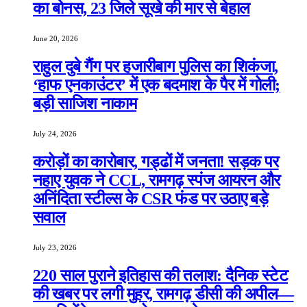
का बोनस, 23 जिले सूखे की मार से बेहाल
June 20, 2026
राहुल दुबे गैंग पर हजारीबाग पुलिस का शिकंजा,
‘हाफ एनकाउंटर’ में एक बदमाश के पैर में गोली;
बड़ी साजिश नाकाम
July 24, 2026
करोड़ों का कारोबार, गड्ढों में जनता! सड़क पर
नहाए युवक ने CCL, रामगढ़ स्पंज आयरन और
अनिंदिता स्टील्स के CSR फंड पर उठाए बड़े
सवाल
July 23, 2026
220 साल पुराने इतिहास की तलाश: दैनिक स्टेट
की खबर पर लगी मुहर, रामगढ़ डीसी की अपील—