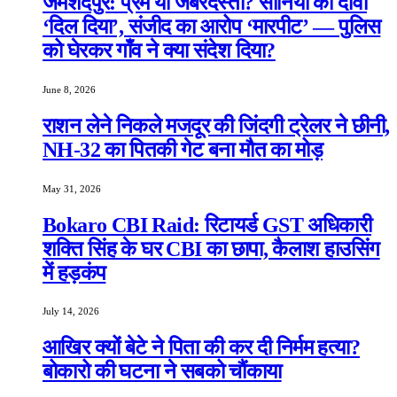
जमशेदपुर: प्रेम या जबरदस्ती? सोनिया का दावा
‘दिल दिया’, संजीद का आरोप ‘मारपीट’ — पुलिस
को घेरकर गाँव ने क्या संदेश दिया?
June 8, 2026
राशन लेने निकले मजदूर की जिंदगी ट्रेलर ने छीनी,
NH-32 का पितकी गेट बना मौत का मोड़
May 31, 2026
Bokaro CBI Raid: रिटायर्ड GST अधिकारी
शक्ति सिंह के घर CBI का छापा, कैलाश हाउसिंग
में हड़कंप
July 14, 2026
आखिर क्यों बेटे ने पिता की कर दी निर्मम हत्या?
बोकारो की घटना ने सबको चौंकाया