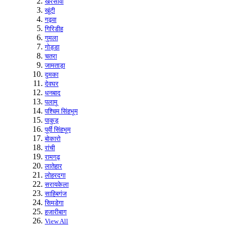
खरसावां
खूंटी
गढ़वा
गिरिडीह
गुमला
गोड्डा
चतरा
जामताड़ा
दुमका
देवघर
धनबाद
पलामू
पश्चिम सिंहभूम
पाकुड़
पूर्वी सिंहभूम
बोकारो
रांची
रामगढ़
लातेहार
लोहरदगा
सरायकेला
साहिबगंज
सिमडेगा
हजारीबाग
View All