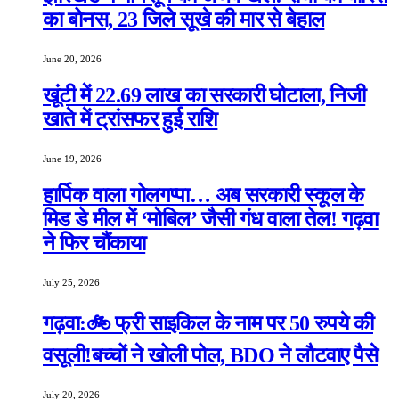
का बोनस, 23 जिले सूखे की मार से बेहाल
June 20, 2026
खूंटी में 22.69 लाख का सरकारी घोटाला, निजी
खाते में ट्रांसफर हुई राशि
June 19, 2026
हार्पिक वाला गोलगप्पा… अब सरकारी स्कूल के
मिड डे मील में ‘मोबिल’ जैसी गंध वाला तेल! गढ़वा
ने फिर चौंकाया
July 25, 2026
गढ़वा:🚲 फ्री साइकिल के नाम पर 50 रुपये की
वसूली!बच्चों ने खोली पोल, BDO ने लौटवाए पैसे
July 20, 2026