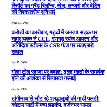
रिसॉर्ट का ग्रैंड रिलॉन्च, खेल, लग्जरी और वेडिंग
की विश्वस्तरीय सुविधाएं
August 1, 2026
करोड़ों का कारोबार, गड्ढों में जनता! सड़क पर
नहाए युवक ने CCL, रामगढ़ स्पंज आयरन और
अनिंदिता स्टील्स के CSR फंड पर उठाए बड़े
सवाल
July 23, 2026
गोला टोल प्लाजा पर बवाल: ढुल्लू महतो के समर्थक
होने की आशंका से सियासत गरमाई
July 22, 2026
टांगीनाथ से लौट रहे श्रद्धालुओं की गाड़ी पलटी!
कोटाम घाटी में मचा हड़कंप, दर्जनभर घायल